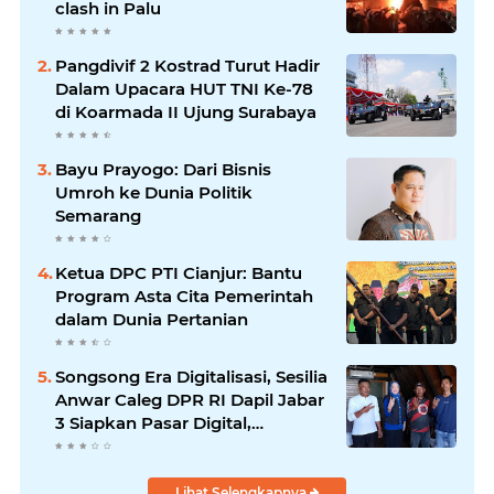
clash in Palu
Pangdivif 2 Kostrad Turut Hadir
Dalam Upacara HUT TNI Ke-78
di Koarmada II Ujung Surabaya
Bayu Prayogo: Dari Bisnis
Umroh ke Dunia Politik
Semarang
Ketua DPC PTI Cianjur: Bantu
Program Asta Cita Pemerintah
dalam Dunia Pertanian
Songsong Era Digitalisasi, Sesilia
Anwar Caleg DPR RI Dapil Jabar
3 Siapkan Pasar Digital,
Pemasaran Komoditas Petani
dan Produk UMKM
Lihat Selengkapnya