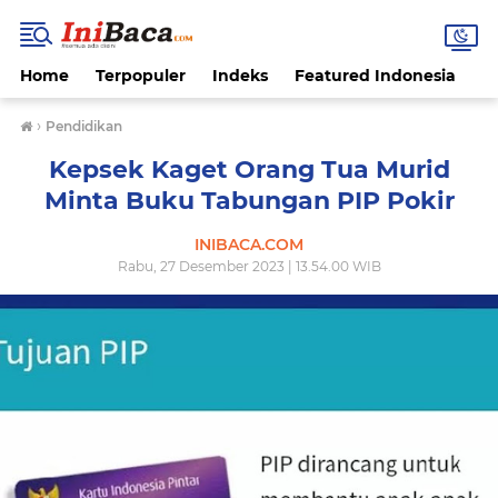
Home
Terpopuler
Indeks
Featured Indonesia
G
›
Pendidikan
Kepsek Kaget Orang Tua Murid
Minta Buku Tabungan PIP Pokir
INIBACA.COM
Rabu, 27 Desember 2023 | 13.54.00 WIB