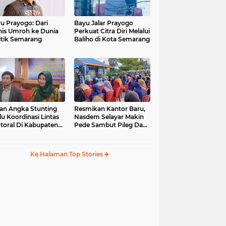
u Prayogo: Dari
Bayu Jalar Prayogo
nis Umroh ke Dunia
Perkuat Citra Diri Melalui
itik Semarang
Baliho di Kota Semarang
an Angka Stunting
Resmikan Kantor Baru,
lu Koordinasi Lintas
Nasdem Selayar Makin
toral Di Kabupaten
Pede Sambut Pileg Dan
malang
Pilpres 2024
Ke Halaman Top Stories