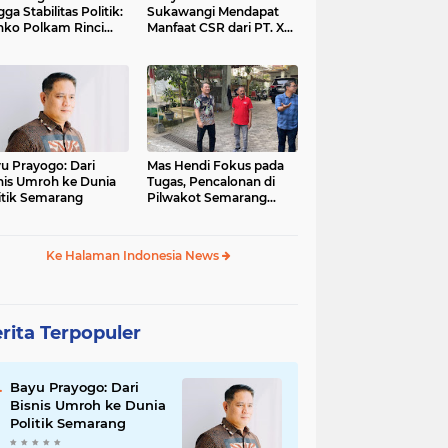
gga Stabilitas Politik:
Sukawangi Mendapat
ko Polkam Rinci
Manfaat CSR dari PT. XL-
kasi Anggaran 2026
Axiata/Link Net
u Prayogo: Dari
Mas Hendi Fokus pada
nis Umroh ke Dunia
Tugas, Pencalonan di
itik Semarang
Pilwakot Semarang
2024 Masih Abu-Abu
Ke Halaman Indonesia News
rita Terpopuler
Bayu Prayogo: Dari
Bisnis Umroh ke Dunia
Politik Semarang