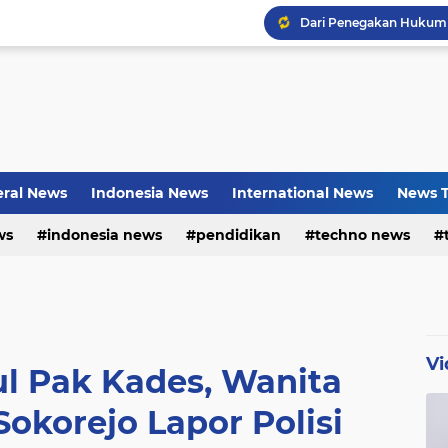
Bayu Prayogo: Dari Bisn
ral News
Indonesia News
International News
News T
ws
indonesia news
pendidikan
techno news
Vi
l Pak Kades, Wanita
okorejo Lapor Polisi