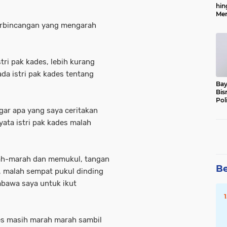
hin
Men
Alo
perbincangan yang mengarah
.
ri pak kades, lebih kurang
ada istri pak kades tentang
Bay
Bis
Pol
agar apa yang saya ceritakan
yata istri pak kades malah
ah-marah dan memukul, tangan
Be
n, malah sempat pukul dinding
bawa saya untuk ikut
es masih marah marah sambil