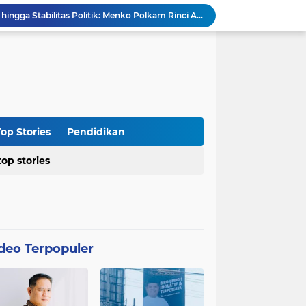
Dari Penegakan Hukum hingga Stabilitas Politik: Menko Polkam Rinci Alokasi Anggaran 2026
Agraria Institute Dukung Kebijakan KDM: Pembinaan Siswa Bermasalah di Barak Militer, Langkah Nyata Tanggapi Fenomena Degradasi Karakter
Ketua DPC PTI Cianjur: Bantu Program Asta Cita Pemerintah dalam Dunia Pertanian
Soroti Soal Tata Ruang Wilayah Desa Cipendawa, Aliansi Petarung Surati Dinas PUTR Cianjur
Masyarakat Desa Sukawangi Mendapat Manfaat CSR dari PT. XL- Axiata/Link Net
Diduga Tidak Sesuai Kesepakatan, Kades Sukawangi Cabut Izin Kerjasama Dengan PT XL Axiata Tbk/Link Net
is Umroh ke Dunia Politik Semarang
Diduga Bertentangan dengan SK Kementerian, BPN Bogor I Terbitkan Perpanjangan HGB PT BSS di Lahan yang Masih Dipersoalkan
op Stories
Pendidikan
Distributor CV Indah Tani Berkah Konsisten Jual Pupuk Bersubsidi Sesuai HET
top stories
Kasus Blok 12 Cipare Pancawati, Lahan Petani Terancam, Kemunculan Sertipikat PRONA jadi Sorotan
deo Terpopuler