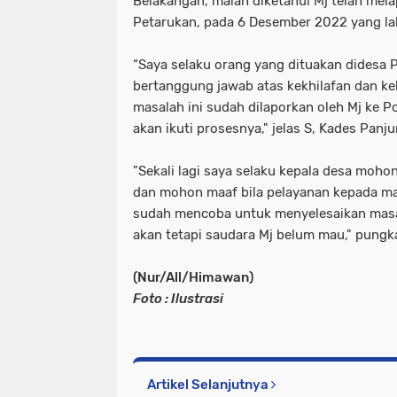
Belakangan, malah diketahui Mj telah mel
Petarukan, pada 6 Desember 2022 yang la
“Saya selaku orang yang dituakan didesa P
bertanggung jawab atas kekhilafan dan ke
masalah ini sudah dilaporkan oleh Mj ke P
akan ikuti prosesnya," jelas S, Kades Panj
"Sekali lagi saya selaku kepala desa mohon
dan mohon maaf bila pelayanan kepada ma
sudah mencoba untuk menyelesaikan masal
akan tetapi saudara Mj belum mau," pungk
(Nur/All/Himawan)
Foto : Ilustrasi
Artikel Selanjutnya