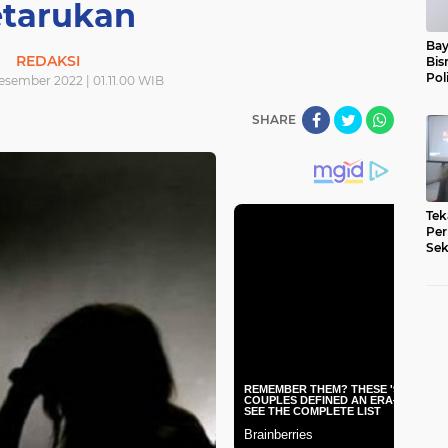
tarukan
Bay
REDAKSI
Bis
Pol
esember 2022 | 01.11.00 WIB
SHARE
Tek
Per
Sek
Pe