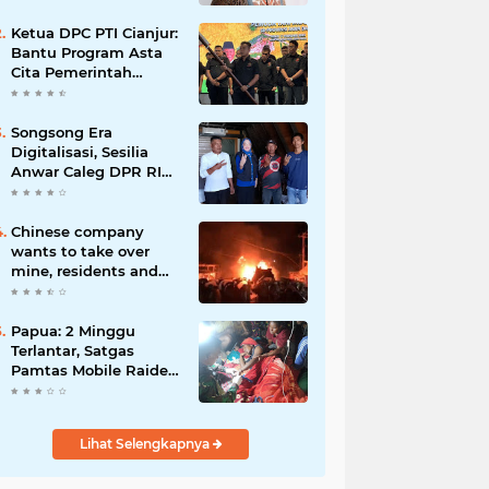
Ketua DPC PTI Cianjur:
Bantu Program Asta
Cita Pemerintah
dalam Dunia
Pertanian
Songsong Era
Digitalisasi, Sesilia
Anwar Caleg DPR RI
Dapil Jabar 3 Siapkan
Pasar Digital,
Pemasaran Komoditas
Chinese company
Petani dan Produk
wants to take over
UMKM
mine, residents and
police clash in Palu
Papua: 2 Minggu
Terlantar, Satgas
Pamtas Mobile Raider
300/Brajawijaya
Selamatkan Wanita
Terjangkit Malaria
Lihat Selengkapnya