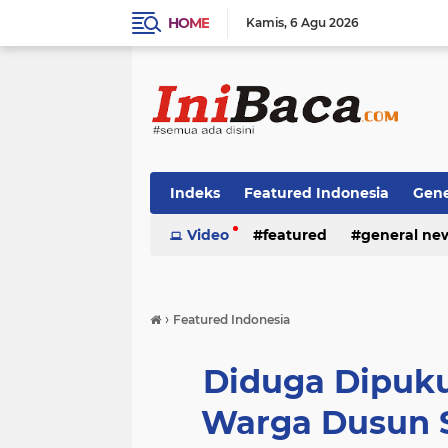
HOME
Kamis
6 Agu 2026
Indeks
Featured Indonesia
Gene
Techno News
Video
featured
Top Stories
general ne
›
Featured Indonesia
Diduga Dipuku
Warga Dusun S