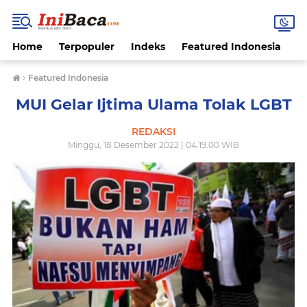
Home
Terpopuler
Indeks
Featured Indonesia
G
›
Featured Indonesia
MUI Gelar Ijtima Ulama Tolak LGBT
REDAKSI
Minggu, 18 Desember 2022 | 04.19.00 WIB