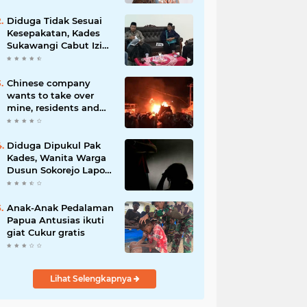
Diduga Tidak Sesuai
Kesepakatan, Kades
Sukawangi Cabut Izin
Kerjasama Dengan PT
XL Axiata Tbk/Link Net
Chinese company
wants to take over
mine, residents and
police clash in Palu
Diduga Dipukul Pak
Kades, Wanita Warga
Dusun Sokorejo Lapor
Polisi Petarukan
Anak-Anak Pedalaman
Papua Antusias ikuti
giat Cukur gratis
Lihat Selengkapnya