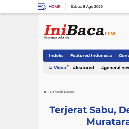
HOME
Sabtu
8 Agu 2026
Indeks
Featured Indonesia
Gene
Techno News
Video
featured
Top Stories
general ne
›
General News
Terjerat Sabu, 
Muratar