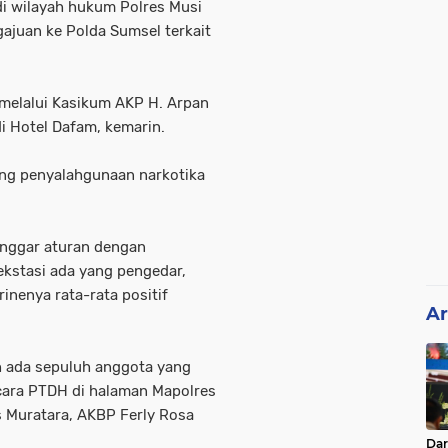
di wilayah hukum Polres Musi
ajuan ke Polda Sumsel terkait
 melalui Kasikum AKP H. Arpan
i Hotel Dafam, kemarin.
ng penyalahgunaan narkotika
anggar aturan dengan
ekstasi ada yang pengedar,
inenya rata-rata positif
Ar
 ada sepuluh anggota yang
cara PTDH di halaman Mapolres
s Muratara, AKBP Ferly Rosa
Da