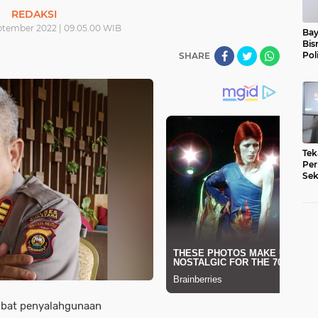
REDAKSI
ptember 2022 | 09.05.00 WIB
Bay
Bis
Pol
SHARE
Tek
Per
Sek
Pe
ibat penyalahgunaan