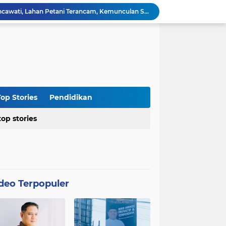
Kasus Blok 12 Cipare Pancawati, Lahan Petani Terancam, Kemunculan Sertipikat PRONA jadi Sorotan
Dari Penegakan Hukum hingga Stabilitas Politik: Menko Polkam Rinci Alokasi Anggaran 2026
Agraria Institute Dukung Kebijakan KDM: Pembinaan Siswa Bermasalah di Barak Militer, Langkah Nyata Tanggapi Fenomena Degradasi Karakter
Ketua DPC PTI Cianjur: Bantu Program Asta Cita Pemerintah dalam Dunia Pertanian
Soroti Soal Tata Ruang Wilayah Desa Cipendawa, Aliansi Petarung Surati Dinas PUTR Cianjur
Masyarakat Desa Sukawangi Mendapat Manfaat CSR dari PT. XL- Axiata/Link Net
Diduga Tidak Sesuai Kesepakatan, Kades Sukawangi Cabut Izin Kerjasama Dengan PT XL Axiata Tbk/Link Net
is Umroh ke Dunia Politik Semarang
op Stories
Pendidikan
Diduga Bertentangan dengan SK Kementerian, BPN Bogor I Terbitkan Perpanjangan HGB PT BSS di Lahan yang Masih Dipersoalkan
top stories
Distributor CV Indah Tani Berkah Konsisten Jual Pupuk Bersubsidi Sesuai HET
deo Terpopuler