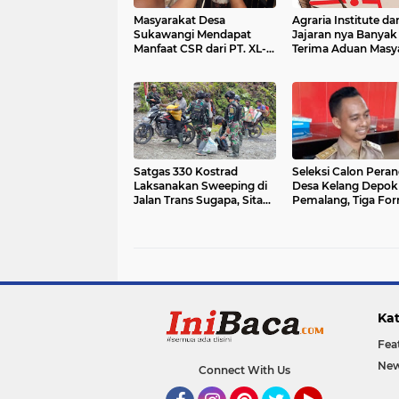
Masyarakat Desa
Agraria Institute da
Sukawangi Mendapat
Jajaran nya Banyak
Manfaat CSR dari PT. XL-
Terima Aduan Masy
Axiata/Link Net
terkait Permasalah
Pertanahan
Satgas 330 Kostrad
Seleksi Calon Pera
Laksanakan Sweeping di
Desa Kelang Depok
Jalan Trans Sugapa, Sita
Pemalang, Tiga For
Miras Ilegal
Yang Diperebutkan
Kat
Fea
New
Connect With Us