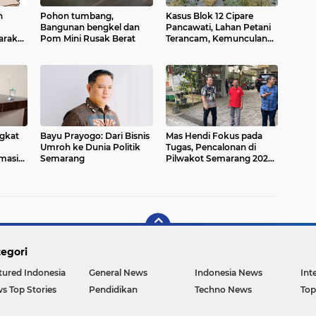
n
Pohon tumbang,
Kasus Blok 12 Cipare
Bangunan bengkel dan
Pancawati, Lahan Petani
arakat
Pom Mini Rusak Berat
Terancam, Kemunculan
an
Sertipikat PRONA jadi
Sorotan
ngkat
Bayu Prayogo: Dari Bisnis
Mas Hendi Fokus pada
Umroh ke Dunia Politik
Tugas, Pencalonan di
masi
Semarang
Pilwakot Semarang 2024
Masih Abu-Abu
egori
tured Indonesia
General News
Indonesia News
Int
s Top Stories
Pendidikan
Techno News
Top