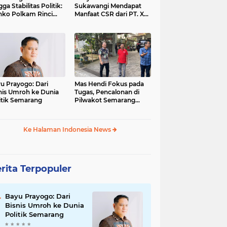
gga Stabilitas Politik:
Sukawangi Mendapat
ko Polkam Rinci
Manfaat CSR dari PT. XL-
kasi Anggaran 2026
Axiata/Link Net
u Prayogo: Dari
Mas Hendi Fokus pada
nis Umroh ke Dunia
Tugas, Pencalonan di
itik Semarang
Pilwakot Semarang
2024 Masih Abu-Abu
Ke Halaman Indonesia News
rita Terpopuler
Bayu Prayogo: Dari
Bisnis Umroh ke Dunia
Politik Semarang