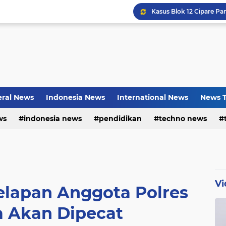
Bayu Prayogo: Dari Bisn
ral News
Indonesia News
International News
News T
ws
indonesia news
pendidikan
techno news
Vi
Delapan Anggota Polres
a Akan Dipecat