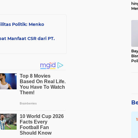
hin
Men
Alo
itas Politik: Menko
t Manfaat CSR dari PT.
Bay
Bis
Pol
Be