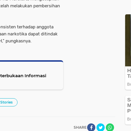
 telah melakukan pembersihan
onsisten terhadap anggota
aan narkotika dapat ditindak
H,” pungkasnya.
eterbukaan Informasi
 Stories
SHARE