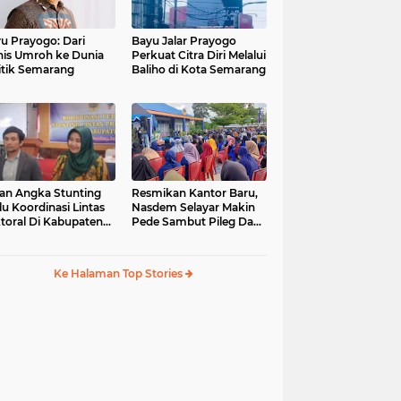
u Prayogo: Dari
Bayu Jalar Prayogo
nis Umroh ke Dunia
Perkuat Citra Diri Melalui
itik Semarang
Baliho di Kota Semarang
an Angka Stunting
Resmikan Kantor Baru,
lu Koordinasi Lintas
Nasdem Selayar Makin
toral Di Kabupaten
Pede Sambut Pileg Dan
malang
Pilpres 2024
Ke Halaman Top Stories