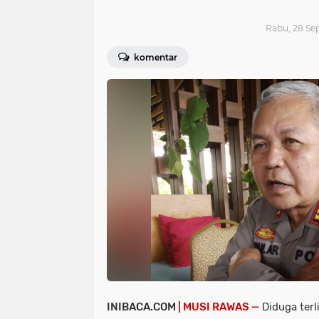
Rabu, 28 Se
komentar
INIBACA.COM
| MUSI RAWAS —
Diduga terl