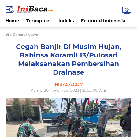
Home
Terpopuler
Indeks
Featured Indonesia
G
›
General News
Cegah Banjir Di Musim Hujan,
Babinsa Koramil 13/Pulosari
Melaksanakan Pembersihan
Drainase
INIBACA.COM
Kamis, 30 November 2023 | 22.22.00 WIB