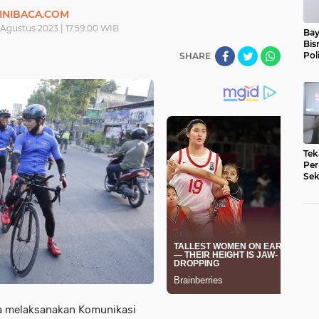
INIBACA.COM
Agustus 2023 | 17.59.00 WIB
Bay
Bis
Pol
SHARE
Tek
Per
Sek
Pe
a melaksanakan Komunikasi