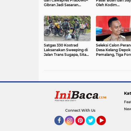
dan Cawapres Prabowo–
Pasar Buah dan Say
Gibran Jadi Sasaran
Oleh Kodim
Perusakan
0711/Pemalang
Satgas 330 Kostrad
Seleksi Calon Pera
Laksanakan Sweeping di
Desa Kelang Depok
Jalan Trans Sugapa, Sita
Pemalang, Tiga For
Miras Ilegal
Yang Diperebutkan
Kat
Fea
New
Connect With Us
Facebook
Instagram
Pinterest
Twitter
YouTube