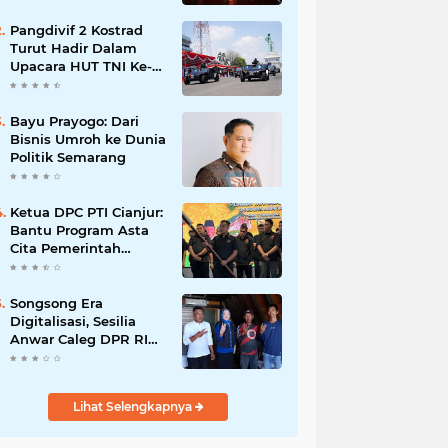
Pangdivif 2 Kostrad
Turut Hadir Dalam
Upacara HUT TNI Ke-
78 di Koarmada II
Ujung Surabaya
Bayu Prayogo: Dari
Bisnis Umroh ke Dunia
Politik Semarang
Ketua DPC PTI Cianjur:
Bantu Program Asta
Cita Pemerintah
dalam Dunia
Pertanian
Songsong Era
Digitalisasi, Sesilia
Anwar Caleg DPR RI
Dapil Jabar 3 Siapkan
Pasar Digital,
Pemasaran Komoditas
Lihat Selengkapnya
Petani dan Produk
UMKM