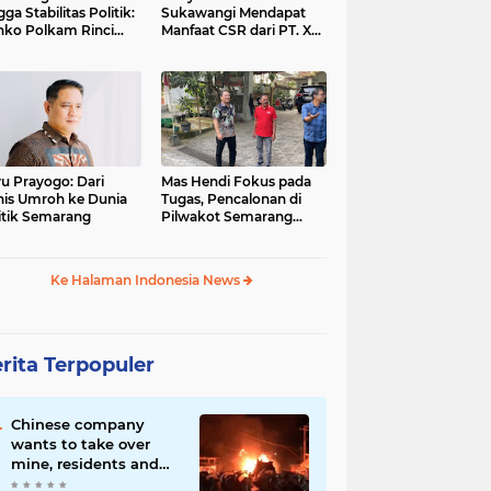
gga Stabilitas Politik:
Sukawangi Mendapat
ko Polkam Rinci
Manfaat CSR dari PT. XL-
kasi Anggaran 2026
Axiata/Link Net
u Prayogo: Dari
Mas Hendi Fokus pada
nis Umroh ke Dunia
Tugas, Pencalonan di
itik Semarang
Pilwakot Semarang
2024 Masih Abu-Abu
Ke Halaman Indonesia News
rita Terpopuler
Chinese company
wants to take over
mine, residents and
police clash in Palu