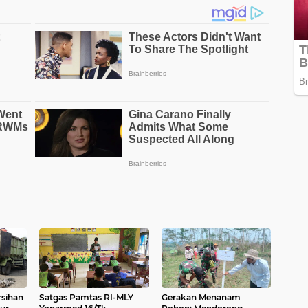
rsihan
Satgas Pamtas RI-MLY
Gerakan Menanam