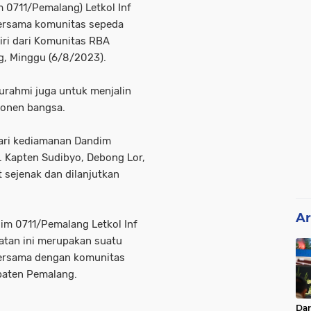
 0711/Pemalang) Letkol Inf
 bersama komunitas sepeda
diri dari Komunitas RBA
g, Minggu (6/8/2023).
turahmi juga untuk menjalin
onen bangsa.
ari kediamanan Dandim
 Kapten Sudibyo, Debong Lor,
t sejenak dan dilanjutkan
Ar
dim 0711/Pemalang Letkol Inf
iatan ini merupakan suatu
bersama dengan komunitas
paten Pemalang.
Da