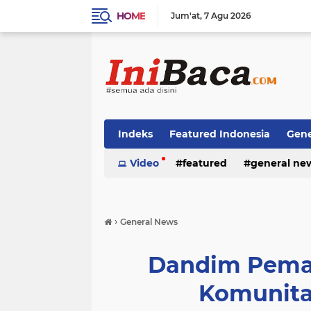
HOME
Jum'at
7 Agu 2026
Indeks
Featured Indonesia
Gene
Techno News
Video
featured
Top Stories
general ne
›
General News
Dandim Pema
Komunita