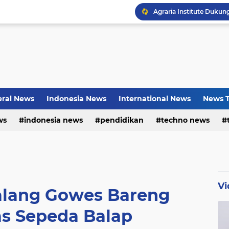
Bayu Prayogo: Dari Bisn
ral News
Indonesia News
International News
News T
ws
indonesia news
pendidikan
techno news
Vi
lang Gowes Bareng
s Sepeda Balap