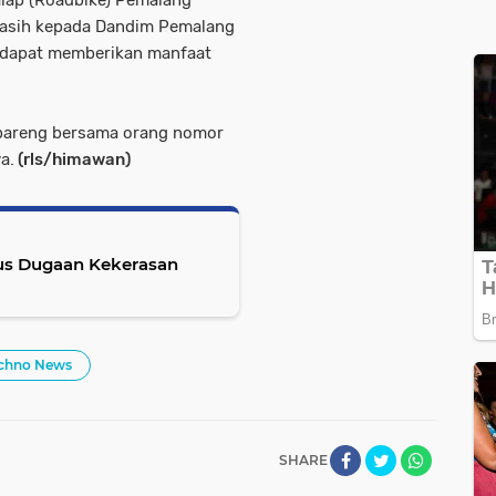
kasih kepada Dandim Pemalang
 dapat memberikan manfaat
bareng bersama orang nomor
a.
(rls/himawan)
sus Dugaan Kekerasan
chno News
SHARE