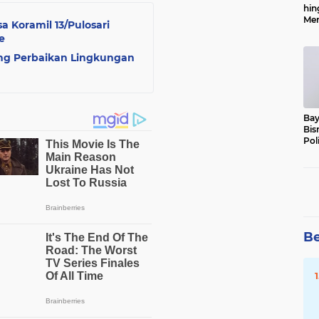
hin
Men
a Koramil 13/Pulosari
Alo
e
g Perbaikan Lingkungan
Bay
Bis
Pol
Be