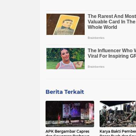
Berita Terkait
APK Bergambar Capres
Karya Bakti Pembe