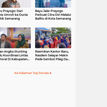
u Prayogo: Dari
Bayu Jalar Prayogo
nis Umroh ke Dunia
Perkuat Citra Diri Melalui
itik Semarang
Baliho di Kota Semarang
an Angka Stunting
Resmikan Kantor Baru,
lu Koordinasi Lintas
Nasdem Selayar Makin
toral Di Kabupaten
Pede Sambut Pileg Dan
malang
Pilpres 2024
Ke Halaman Top Stories