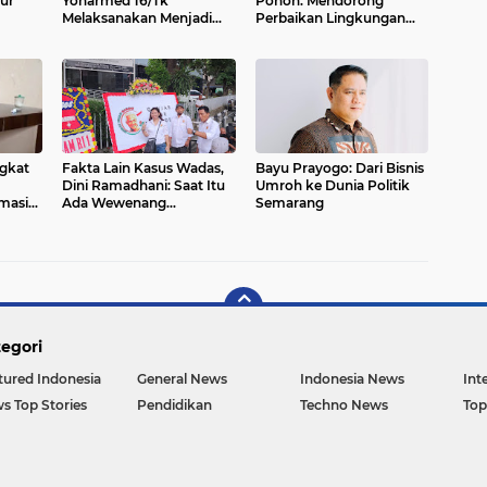
ur
Yonarmed 16/Tk
Pohon: Mendorong
Melaksanakan Menjadi
Perbaikan Lingkungan
Tenaga Pendidik Di
dan Perlindungan Alam
Wilayah Perbatasan
ngkat
Fakta Lain Kasus Wadas,
Bayu Prayogo: Dari Bisnis
Dini Ramadhani: Saat Itu
Umroh ke Dunia Politik
masi
Ada Wewenang
Semarang
Pemerintah Pusat
egori
tured Indonesia
General News
Indonesia News
Int
s Top Stories
Pendidikan
Techno News
Top