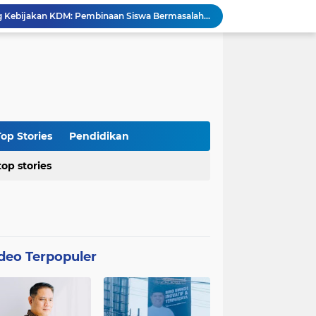
Agraria Institute Dukung Kebijakan KDM: Pembinaan Siswa Bermasalah di Barak Militer, Langkah Nyata Tanggapi Fenomena Degradasi Karakter
Ketua DPC PTI Cianjur: Bantu Program Asta Cita Pemerintah dalam Dunia Pertanian
Soroti Soal Tata Ruang Wilayah Desa Cipendawa, Aliansi Petarung Surati Dinas PUTR Cianjur
Masyarakat Desa Sukawangi Mendapat Manfaat CSR dari PT. XL- Axiata/Link Net
Diduga Tidak Sesuai Kesepakatan, Kades Sukawangi Cabut Izin Kerjasama Dengan PT XL Axiata Tbk/Link Net
is Umroh ke Dunia Politik Semarang
Diduga Bertentangan dengan SK Kementerian, BPN Bogor I Terbitkan Perpanjangan HGB PT BSS di Lahan yang Masih Dipersoalkan
Distributor CV Indah Tani Berkah Konsisten Jual Pupuk Bersubsidi Sesuai HET
op Stories
Pendidikan
Kasus Blok 12 Cipare Pancawati, Lahan Petani Terancam, Kemunculan Sertipikat PRONA jadi Sorotan
top stories
Dari Penegakan Hukum hingga Stabilitas Politik: Menko Polkam Rinci Alokasi Anggaran 2026
deo Terpopuler