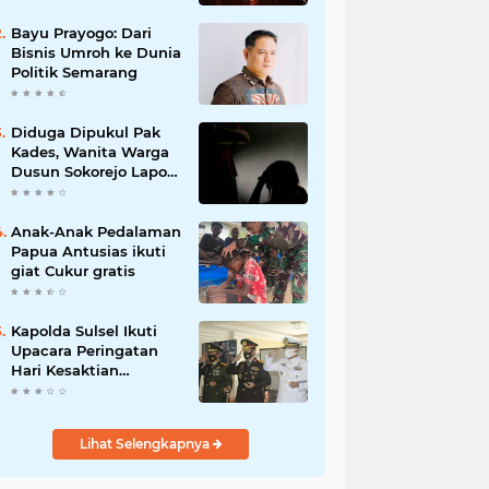
Bayu Prayogo: Dari
Bisnis Umroh ke Dunia
Politik Semarang
Diduga Dipukul Pak
Kades, Wanita Warga
Dusun Sokorejo Lapor
Polisi Petarukan
Anak-Anak Pedalaman
Papua Antusias ikuti
giat Cukur gratis
Kapolda Sulsel Ikuti
Upacara Peringatan
Hari Kesaktian
Pancasila Tahun 2020
secara virtual
Lihat Selengkapnya