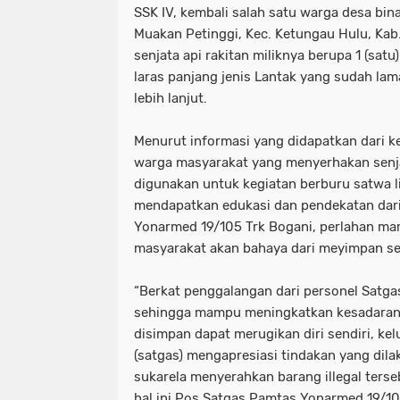
SSK IV, kembali salah satu warga desa bin
Muakan Petinggi, Kec. Ketungau Hulu, Kab
senjata api rakitan miliknya berupa 1 (satu
laras panjang jenis Lantak yang sudah la
lebih lanjut.
Menurut informasi yang didapatkan dari k
warga masyarakat yang menyerhakan senja
digunakan untuk kegiatan berburu satwa l
mendapatkan edukasi dan pendekatan dari
Yonarmed 19/105 Trk Bogani, perlahan 
masyarakat akan bahaya dari meyimpan senj
“Berkat penggalangan dari personel Satga
sehingga mampu meningkatkan kesadaran 
disimpan dapat merugikan diri sendiri, ke
(satgas) mengapresiasi tindakan yang dil
sukarela menyerahkan barang illegal terse
hal ini Pos Satgas Pamtas Yonarmed 19/10