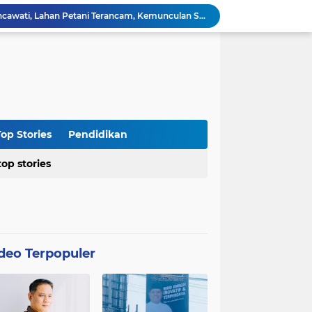
Kasus Blok 12 Cipare Pancawati, Lahan Petani Terancam, Kemunculan Sertipikat PRONA jadi Sorotan
Dari Penegakan Hukum hingga Stabilitas Politik: Menko Polkam Rinci Alokasi Anggaran 2026
Agraria Institute Dukung Kebijakan KDM: Pembinaan Siswa Bermasalah di Barak Militer, Langkah Nyata Tanggapi Fenomena Degradasi Karakter
Ketua DPC PTI Cianjur: Bantu Program Asta Cita Pemerintah dalam Dunia Pertanian
Soroti Soal Tata Ruang Wilayah Desa Cipendawa, Aliansi Petarung Surati Dinas PUTR Cianjur
Masyarakat Desa Sukawangi Mendapat Manfaat CSR dari PT. XL- Axiata/Link Net
Diduga Tidak Sesuai Kesepakatan, Kades Sukawangi Cabut Izin Kerjasama Dengan PT XL Axiata Tbk/Link Net
is Umroh ke Dunia Politik Semarang
op Stories
Pendidikan
Diduga Bertentangan dengan SK Kementerian, BPN Bogor I Terbitkan Perpanjangan HGB PT BSS di Lahan yang Masih Dipersoalkan
top stories
Distributor CV Indah Tani Berkah Konsisten Jual Pupuk Bersubsidi Sesuai HET
deo Terpopuler