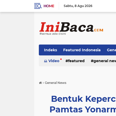
HOME
Sabtu
8 Agu 2026
Indeks
Featured Indonesia
Gene
Techno News
Video
featured
Top Stories
general ne
›
General News
Bentuk Keperc
Pamtas Yonarm