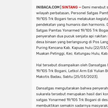
INIBACA.COM |
SINTANG —
Demi merebut s
wilayah perbatasan, Personel Satgas Pam
19/105 Trk Bogani terus melakukan kegiat
pendekatan yang humanis dan harmonis. D
Satgas Pamtas Yonarmed 19/105 Trk Boga
penyerahan dua pucuk senjata api rakitan 
desa binaan yang berlangsung di Pos Lang
Puring Kencana Kab. Kapuas hulu (22/03
Muakan Petinggi, Kec. Ketungau Hulu, Kab
Hal tersebut disampaikan oleh Dansatgas
19/105 Trk Bogani, Letkol Arm Edi Yulian B
Makotis Badau, Sabtu (25/03/2023).
Dansatgas mengutarakan bahwa penyeraha
sukarela tersebut merupakan hasil dari k
satgas Yonarmed 19/105 Trk Bogani di des
membuktikan semakin sadarnya masyarak