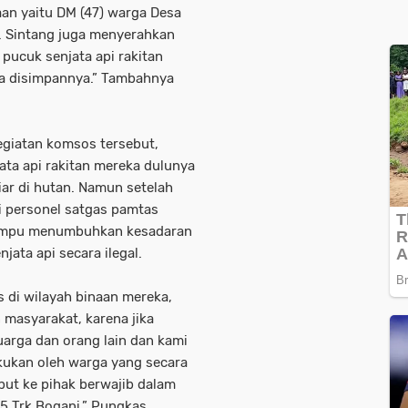
aan yaitu DM (47) warga Desa
. Sintang juga menyerahkan
) pucuk senjata api rakitan
ma disimpannya.” Tambahnya
egiatan komsos tersebut,
ta api rakitan mereka dulunya
iar di hutan. Namun setelah
 personel satgas pamtas
mampu menumbuhkan kesadaran
ata api secara ilegal.
s di wilayah binaan mereka,
masyarakat, karena jika
luarga dan orang lain dan kami
akukan oleh warga yang secara
but ke pihak berwajib dalam
5 Trk Bogani,” Pungkas