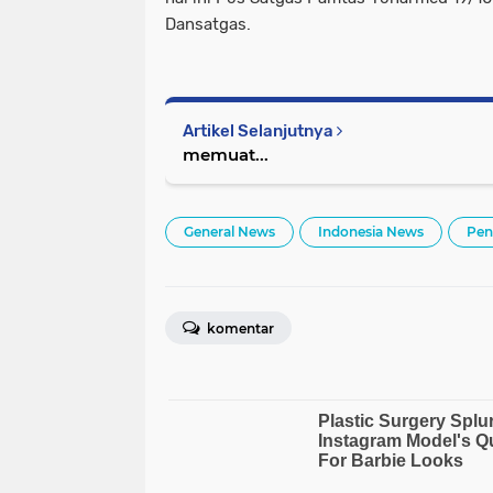
Dansatgas.
Artikel Selanjutnya
memuat...
General News
Indonesia News
Pen
komentar