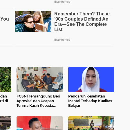
 dan
FGSNI Temanggung Beri
Pengaruh Kesehatan
ti di
Apresiasi dan Ucapan
Mental Terhadap Kualitas
Terima Kasih Kepada
Belajar
Agus Mukthar