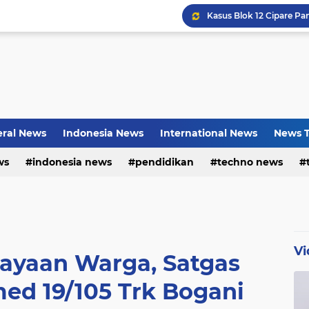
Bayu Prayogo: Dari Bisn
ral News
Indonesia News
International News
News T
ws
indonesia news
pendidikan
techno news
Vi
ayaan Warga, Satgas
ed 19/105 Trk Bogani