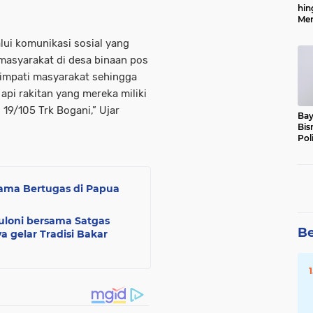
hin
Men
Alo
lui komunikasi sosial yang
masyarakat di desa binaan pos
impati masyarakat sehingga
pi rakitan yang mereka miliki
9/105 Trk Bogani,” Ujar
Bay
Bis
Pol
elama Bertugas di Papua
loni bersama Satgas
Be
a gelar Tradisi Bakar