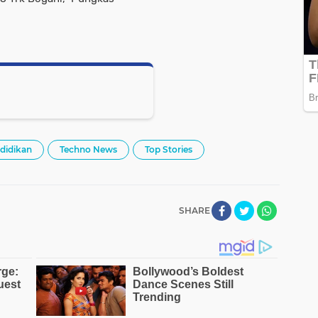
didikan
Techno News
Top Stories
SHARE