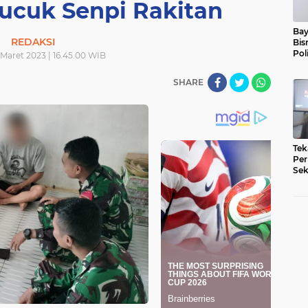
ucuk Senpi Rakitan
Bay
REDAKSI
Bis
Pol
 Maret 2023 | 16.45.00 WIB
SHARE
Tek
Per
Sek
Pe