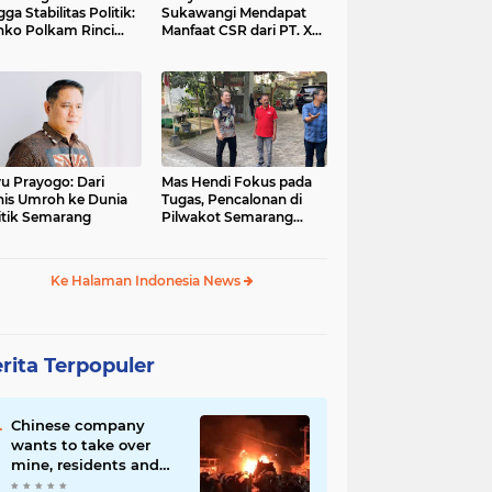
gga Stabilitas Politik:
Sukawangi Mendapat
ko Polkam Rinci
Manfaat CSR dari PT. XL-
kasi Anggaran 2026
Axiata/Link Net
u Prayogo: Dari
Mas Hendi Fokus pada
nis Umroh ke Dunia
Tugas, Pencalonan di
itik Semarang
Pilwakot Semarang
2024 Masih Abu-Abu
Ke Halaman Indonesia News
rita Terpopuler
Chinese company
wants to take over
mine, residents and
police clash in Palu