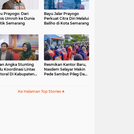
u Prayogo: Dari
Bayu Jalar Prayogo
nis Umroh ke Dunia
Perkuat Citra Diri Melalui
itik Semarang
Baliho di Kota Semarang
an Angka Stunting
Resmikan Kantor Baru,
lu Koordinasi Lintas
Nasdem Selayar Makin
toral Di Kabupaten
Pede Sambut Pileg Dan
malang
Pilpres 2024
Ke Halaman Top Stories