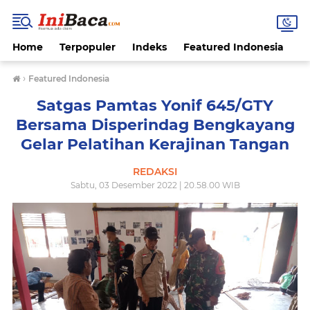
Home
Terpopuler
Indeks
Featured Indonesia
G
›
Featured Indonesia
Satgas Pamtas Yonif 645/GTY
Bersama Disperindag Bengkayang
Gelar Pelatihan Kerajinan Tangan
REDAKSI
Sabtu, 03 Desember 2022 | 20.58.00 WIB