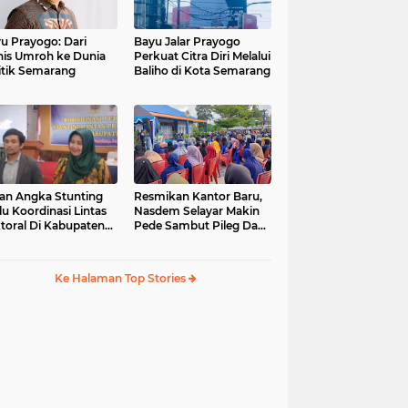
u Prayogo: Dari
Bayu Jalar Prayogo
nis Umroh ke Dunia
Perkuat Citra Diri Melalui
itik Semarang
Baliho di Kota Semarang
an Angka Stunting
Resmikan Kantor Baru,
lu Koordinasi Lintas
Nasdem Selayar Makin
toral Di Kabupaten
Pede Sambut Pileg Dan
malang
Pilpres 2024
Ke Halaman Top Stories