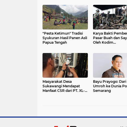
"Pesta Ketimun" Tradisi
Karya Bakti Pembe
Syukuran Hasil Panen Asli
Pasar Buah dan Say
Papua Tengah
Oleh Kodim
0711/Pemalang
Masyarakat Desa
Bayu Prayogo: Dari 
Sukawangi Mendapat
Umroh ke Dunia Pol
Manfaat CSR dari PT. XL-
Semarang
Axiata/Link Net