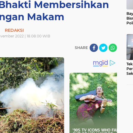
 Bhakti Membersihkan
ungan Makam
Bay
Bis
Pol
REDAKSI
vember 2022 | 18.08.00 WIB
SHARE
Tek
Per
Sek
Pe