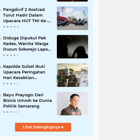
Pangdivif 2 Kostrad
Turut Hadir Dalam
Upacara HUT TNI Ke-
78 di Koarmada II
Ujung Surabaya
Diduga Dipukul Pak
Kades, Wanita Warga
Dusun Sokorejo Lapor
Polisi Petarukan
Kapolda Sulsel Ikuti
Upacara Peringatan
Hari Kesaktian
Pancasila Tahun 2020
secara virtual
Bayu Prayogo: Dari
Bisnis Umroh ke Dunia
Politik Semarang
Lihat Selengkapnya