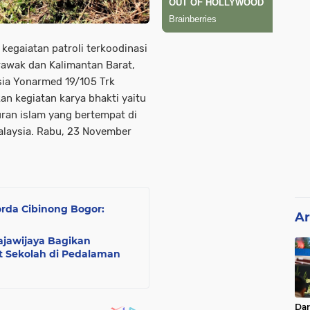
kegaiatan patroli terkoodinasi
rawak dan Kalimantan Barat,
sia Yonarmed 19/105 Trk
n kegiatan karya bhakti yaitu
an islam yang bertempat di
laysia. Rabu, 23 November
orda Cibinong Bogor:
Ar
ajawijaya Bagikan
 Sekolah di Pedalaman
Da