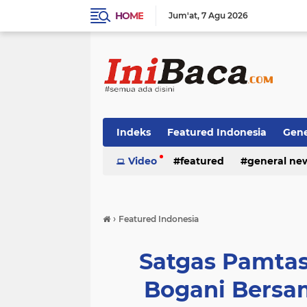
HOME
Jum'at
7 Agu 2026
Indeks
Featured Indonesia
Gene
Techno News
Video
featured
Top Stories
general ne
›
Featured Indonesia
Satgas Pamtas
Bogani Bersa