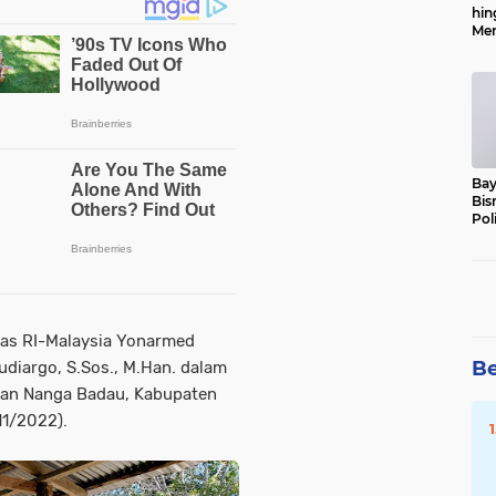
hin
Men
Alo
Bay
Bis
Pol
tas RI-Malaysia Yonarmed
Be
udiargo, S.Sos., M.Han. dalam
atan Nanga Badau, Kabupaten
11/2022).