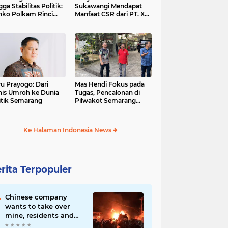
gga Stabilitas Politik:
Sukawangi Mendapat
ko Polkam Rinci
Manfaat CSR dari PT. XL-
kasi Anggaran 2026
Axiata/Link Net
u Prayogo: Dari
Mas Hendi Fokus pada
nis Umroh ke Dunia
Tugas, Pencalonan di
itik Semarang
Pilwakot Semarang
2024 Masih Abu-Abu
Ke Halaman Indonesia News
rita Terpopuler
Chinese company
wants to take over
mine, residents and
police clash in Palu