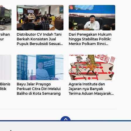
rsihan
Distributor CV Indah Tani
Dari Penegakan Hukum
ur
Berkah Konsisten Jual
hingga Stabilitas Politik:
Pupuk Bersubsidi Sesuai
Menko Polkam Rinci
HET
Alokasi Anggaran 2026
Bisnis
Bayu Jalar Prayogo
Agraria Institute dan
itik
Perkuat Citra Diri Melalui
Jajaran nya Banyak
Baliho di Kota Semarang
Terima Aduan Masyarakat
terkait Permasalahan
Pertanahan