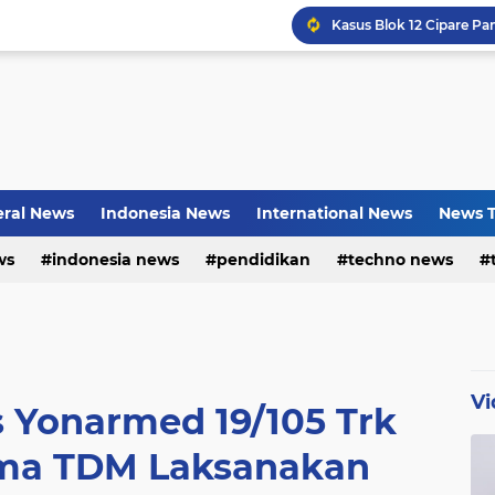
Bayu Prayogo: Dari Bisn
ral News
Indonesia News
International News
News T
ws
indonesia news
pendidikan
techno news
Vi
 Yonarmed 19/105 Trk
ma TDM Laksanakan