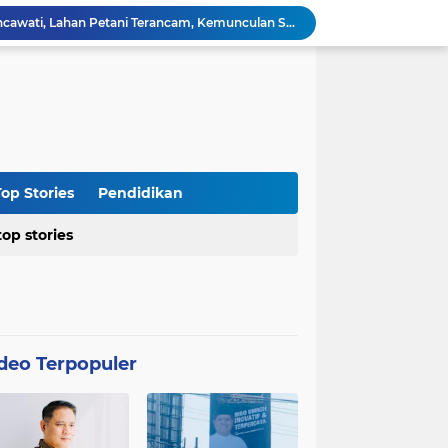
Dari Penegakan Hukum hingga Stabilitas Politik: Menko Polkam Rinci Alokasi Anggaran 2026
Agraria Institute Dukung Kebijakan KDM: Pembinaan Siswa Bermasalah di Barak Militer, Langkah Nyata Tanggapi Fenomena Degradasi Karakter
Ketua DPC PTI Cianjur: Bantu Program Asta Cita Pemerintah dalam Dunia Pertanian
Soroti Soal Tata Ruang Wilayah Desa Cipendawa, Aliansi Petarung Surati Dinas PUTR Cianjur
Masyarakat Desa Sukawangi Mendapat Manfaat CSR dari PT. XL- Axiata/Link Net
Diduga Tidak Sesuai Kesepakatan, Kades Sukawangi Cabut Izin Kerjasama Dengan PT XL Axiata Tbk/Link Net
is Umroh ke Dunia Politik Semarang
Diduga Bertentangan dengan SK Kementerian, BPN Bogor I Terbitkan Perpanjangan HGB PT BSS di Lahan yang Masih Dipersoalkan
op Stories
Pendidikan
Distributor CV Indah Tani Berkah Konsisten Jual Pupuk Bersubsidi Sesuai HET
top stories
Kasus Blok 12 Cipare Pancawati, Lahan Petani Terancam, Kemunculan Sertipikat PRONA jadi Sorotan
deo Terpopuler