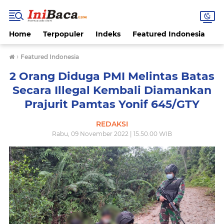
Home
Terpopuler
Indeks
Featured Indonesia
G
›
Featured Indonesia
2 Orang Diduga PMI Melintas Batas
Secara Illegal Kembali Diamankan
Prajurit Pamtas Yonif 645/GTY
REDAKSI
Rabu, 09 November 2022 | 15.50.00 WIB