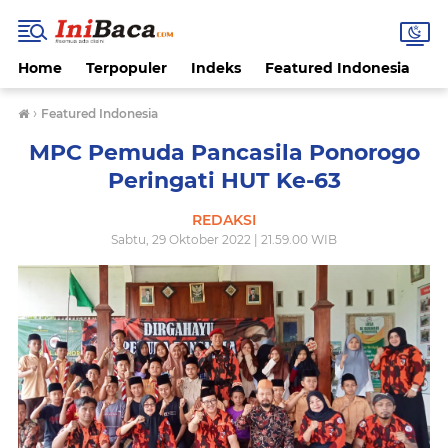
Home
Terpopuler
Indeks
Featured Indonesia
G
›
Featured Indonesia
MPC Pemuda Pancasila Ponorogo
Peringati HUT Ke-63
REDAKSI
Sabtu, 29 Oktober 2022 | 21.59.00 WIB