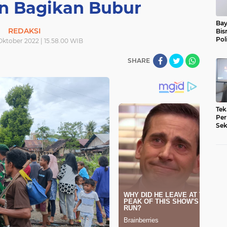
an Bagikan Bubur
Bay
REDAKSI
Bis
Pol
Oktober 2022 | 15.58.00 WIB
SHARE
Tek
Per
Sek
Pe