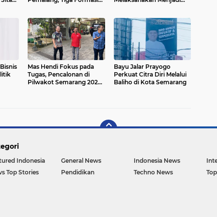
Yang Diperebutkan
Tenaga Pendidik Di
Wilayah Perbatasan
Bisnis
Mas Hendi Fokus pada
Bayu Jalar Prayogo
itik
Tugas, Pencalonan di
Perkuat Citra Diri Melalui
Pilwakot Semarang 2024
Baliho di Kota Semarang
Masih Abu-Abu
egori
tured Indonesia
General News
Indonesia News
Int
s Top Stories
Pendidikan
Techno News
Top