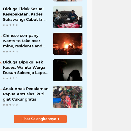
Diduga Tidak Sesuai
Kesepakatan, Kades
Sukawangi Cabut Izin
Kerjasama Dengan PT
XL Axiata Tbk/Link Net
Chinese company
wants to take over
mine, residents and
police clash in Palu
Diduga Dipukul Pak
Kades, Wanita Warga
Dusun Sokorejo Lapor
Polisi Petarukan
Anak-Anak Pedalaman
Papua Antusias ikuti
giat Cukur gratis
Lihat Selengkapnya