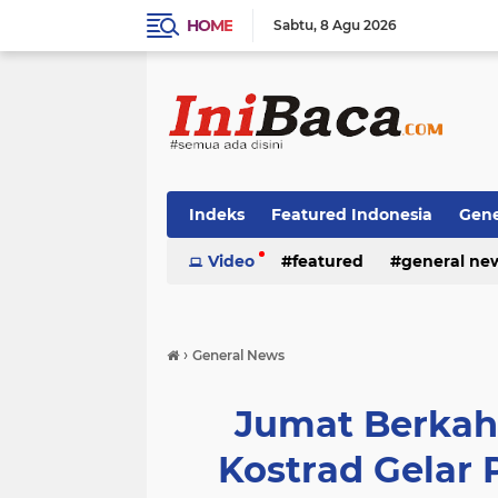
HOME
Sabtu
8 Agu 2026
Indeks
Featured Indonesia
Gene
Techno News
Video
featured
Top Stories
general ne
›
General News
Jumat Berkah
Kostrad Gelar