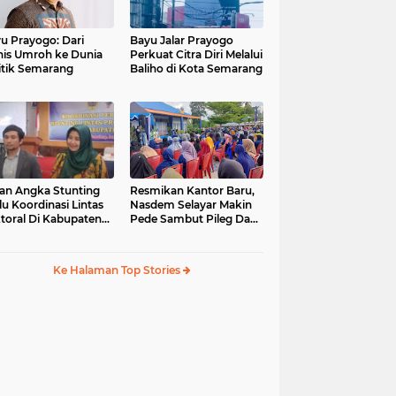
u Prayogo: Dari
Bayu Jalar Prayogo
nis Umroh ke Dunia
Perkuat Citra Diri Melalui
itik Semarang
Baliho di Kota Semarang
an Angka Stunting
Resmikan Kantor Baru,
lu Koordinasi Lintas
Nasdem Selayar Makin
toral Di Kabupaten
Pede Sambut Pileg Dan
malang
Pilpres 2024
Ke Halaman Top Stories