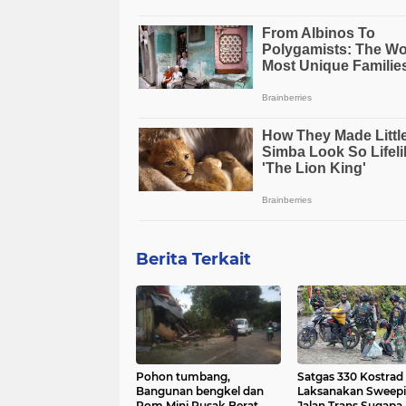
Berita Terkait
Pohon tumbang,
Satgas 330 Kostrad
Bangunan bengkel dan
Laksanakan Sweepi
Pom Mini Rusak Berat
Jalan Trans Sugapa,