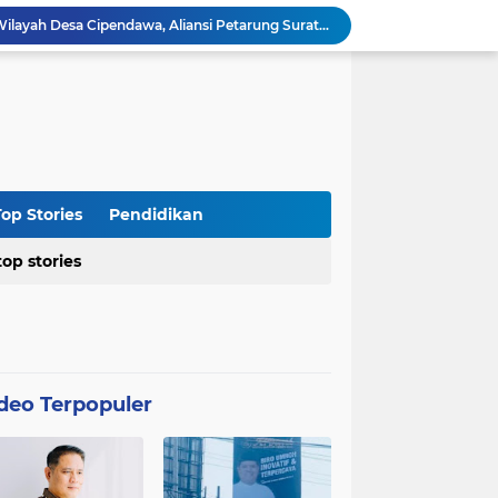
Masyarakat Desa Sukawangi Mendapat Manfaat CSR dari PT. XL- Axiata/Link Net
Diduga Tidak Sesuai Kesepakatan, Kades Sukawangi Cabut Izin Kerjasama Dengan PT XL Axiata Tbk/Link Net
is Umroh ke Dunia Politik Semarang
Diduga Bertentangan dengan SK Kementerian, BPN Bogor I Terbitkan Perpanjangan HGB PT BSS di Lahan yang Masih Dipersoalkan
Distributor CV Indah Tani Berkah Konsisten Jual Pupuk Bersubsidi Sesuai HET
Kasus Blok 12 Cipare Pancawati, Lahan Petani Terancam, Kemunculan Sertipikat PRONA jadi Sorotan
Dari Penegakan Hukum hingga Stabilitas Politik: Menko Polkam Rinci Alokasi Anggaran 2026
Agraria Institute Dukung Kebijakan KDM: Pembinaan Siswa Bermasalah di Barak Militer, Langkah Nyata Tanggapi Fenomena Degradasi Karakter
op Stories
Pendidikan
Ketua DPC PTI Cianjur: Bantu Program Asta Cita Pemerintah dalam Dunia Pertanian
top stories
Soroti Soal Tata Ruang Wilayah Desa Cipendawa, Aliansi Petarung Surati Dinas PUTR Cianjur
deo Terpopuler