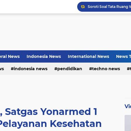
Bayu Prayogo: Dari Bisn
ral News
Indonesia News
International News
News T
ws
indonesia news
pendidikan
techno news
Vi
, Satgas Yonarmed 1
 Pelayanan Kesehatan