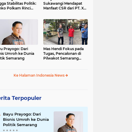
gga Stabilitas Politik:
Sukawangi Mendapat
ko Polkam Rinci
Manfaat CSR dari PT. XL-
kasi Anggaran 2026
Axiata/Link Net
u Prayogo: Dari
Mas Hendi Fokus pada
nis Umroh ke Dunia
Tugas, Pencalonan di
itik Semarang
Pilwakot Semarang
2024 Masih Abu-Abu
Ke Halaman Indonesia News
rita Terpopuler
Bayu Prayogo: Dari
Bisnis Umroh ke Dunia
Politik Semarang