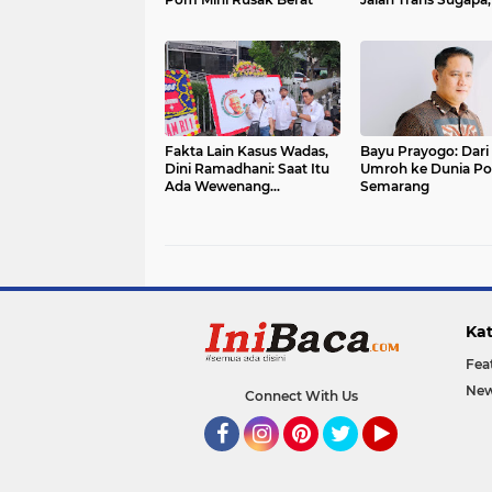
Miras Ilegal
Fakta Lain Kasus Wadas,
Bayu Prayogo: Dari 
Dini Ramadhani: Saat Itu
Umroh ke Dunia Pol
Ada Wewenang
Semarang
Pemerintah Pusat
Kat
Fea
New
Connect With Us
Facebook
Instagram
Pinterest
Twitter
YouTube