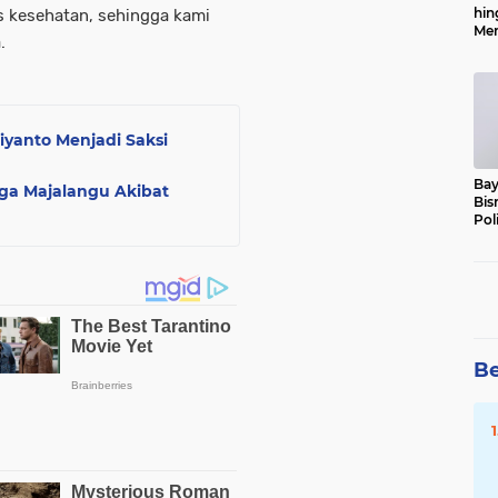
hin
s kesehatan, sehingga kami
Men
.
Alo
iyanto Menjadi Saksi
Bay
ga Majalangu Akibat
Bis
Pol
Be