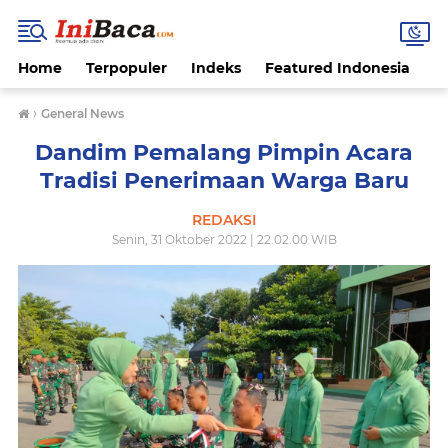
Home
Terpopuler
Indeks
Featured Indonesia
G
›
General News
Dandim Pemalang Pimpin Acara
Tradisi Penerimaan Warga Baru
REDAKSI
Senin, 31 Oktober 2022 | 22.02.00 WIB