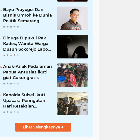
Bayu Prayogo: Dari
Bisnis Umroh ke Dunia
Politik Semarang
Diduga Dipukul Pak
Kades, Wanita Warga
Dusun Sokorejo Lapor
Polisi Petarukan
Anak-Anak Pedalaman
Papua Antusias ikuti
giat Cukur gratis
Kapolda Sulsel Ikuti
Upacara Peringatan
Hari Kesaktian
Pancasila Tahun 2020
secara virtual
Lihat Selengkapnya