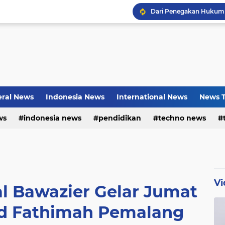
Bayu Prayogo: Dari Bisn
ral News
Indonesia News
International News
News T
ws
indonesia news
pendidikan
techno news
Vi
al Bawazier Gelar Jumat
id Fathimah Pemalang