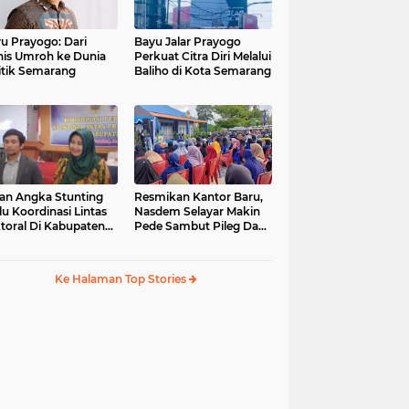
u Prayogo: Dari
Bayu Jalar Prayogo
nis Umroh ke Dunia
Perkuat Citra Diri Melalui
itik Semarang
Baliho di Kota Semarang
an Angka Stunting
Resmikan Kantor Baru,
lu Koordinasi Lintas
Nasdem Selayar Makin
toral Di Kabupaten
Pede Sambut Pileg Dan
malang
Pilpres 2024
Ke Halaman Top Stories