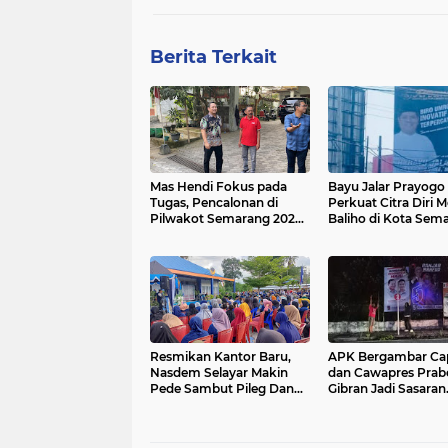
Berita Terkait
Mas Hendi Fokus pada
Bayu Jalar Prayogo
Tugas, Pencalonan di
Perkuat Citra Diri M
Pilwakot Semarang 2024
Baliho di Kota Sem
Masih Abu-Abu
Resmikan Kantor Baru,
APK Bergambar Ca
Nasdem Selayar Makin
dan Cawapres Pra
Pede Sambut Pileg Dan
Gibran Jadi Sasaran
Pilpres 2024
Perusakan