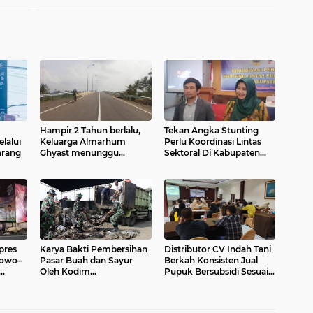
Hampir 2 Tahun berlalu,
Tekan Angka Stunting
elalui
Keluarga Almarhum
Perlu Koordinasi Lintas
arang
Ghyast menunggu
Sektoral Di Kabupaten
kepastian dan Keadilan
Pemalang
pres
Karya Bakti Pembersihan
Distributor CV Indah Tani
bowo–
Pasar Buah dan Sayur
Berkah Konsisten Jual
Oleh Kodim
Pupuk Bersubsidi Sesuai
0711/Pemalang
HET