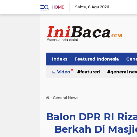
HOME
Sabtu
8 Agu 2026
Indeks
Featured Indonesia
Gene
Techno News
Video
featured
Top Stories
general ne
›
General News
Balon DPR RI Riz
Berkah Di Masj