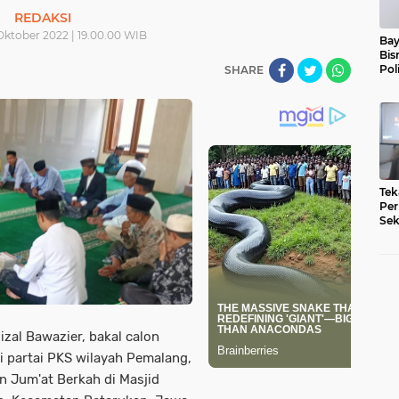
REDAKSI
Oktober 2022 | 19.00.00 WIB
Bay
Bis
Pol
SHARE
Tek
Per
Sek
Pe
izal Bawazier, bakal calon
i partai PKS wilayah Pemalang,
n Jum'at Berkah di Masjid