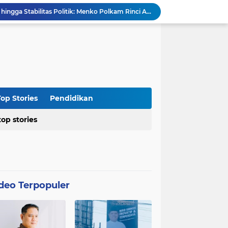
Agraria Institute Dukung Kebijakan KDM: Pembinaan Siswa Bermasalah di Barak Militer, Langkah Nyata Tanggapi Fenomena Degradasi Karakter
Ketua DPC PTI Cianjur: Bantu Program Asta Cita Pemerintah dalam Dunia Pertanian
Soroti Soal Tata Ruang Wilayah Desa Cipendawa, Aliansi Petarung Surati Dinas PUTR Cianjur
Masyarakat Desa Sukawangi Mendapat Manfaat CSR dari PT. XL- Axiata/Link Net
Diduga Tidak Sesuai Kesepakatan, Kades Sukawangi Cabut Izin Kerjasama Dengan PT XL Axiata Tbk/Link Net
is Umroh ke Dunia Politik Semarang
Diduga Bertentangan dengan SK Kementerian, BPN Bogor I Terbitkan Perpanjangan HGB PT BSS di Lahan yang Masih Dipersoalkan
Distributor CV Indah Tani Berkah Konsisten Jual Pupuk Bersubsidi Sesuai HET
op Stories
Pendidikan
Kasus Blok 12 Cipare Pancawati, Lahan Petani Terancam, Kemunculan Sertipikat PRONA jadi Sorotan
top stories
Dari Penegakan Hukum hingga Stabilitas Politik: Menko Polkam Rinci Alokasi Anggaran 2026
deo Terpopuler