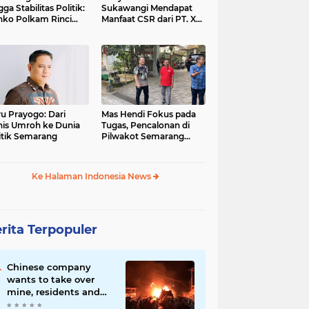
gga Stabilitas Politik:
Sukawangi Mendapat
ko Polkam Rinci
Manfaat CSR dari PT. XL-
kasi Anggaran 2026
Axiata/Link Net
u Prayogo: Dari
Mas Hendi Fokus pada
nis Umroh ke Dunia
Tugas, Pencalonan di
itik Semarang
Pilwakot Semarang
2024 Masih Abu-Abu
Ke Halaman Indonesia News
rita Terpopuler
Chinese company
wants to take over
mine, residents and
police clash in Palu