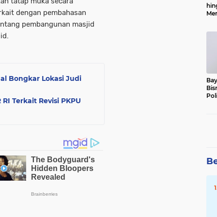
an tatap muka secara
hin
erkait dengan pembahasan
Men
Alo
tentang pembangunan masjid
id.
l Bongkar Lokasi Judi
Bay
Bis
Pol
RI Terkait Revisi PKPU
Be