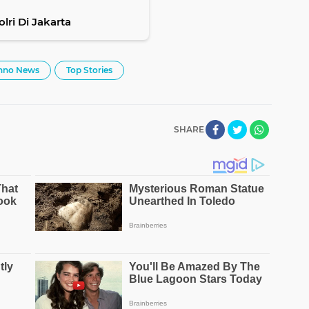
lri Di Jakarta
hno News
Top Stories
SHARE