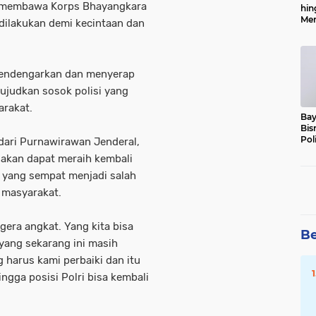
us membawa Korps Bhayangkara
hin
Men
 dilakukan demi kecintaan dan
Alo
 mendengarkan dan menyerap
wujudkan sosok polisi yang
arakat.
Bay
Bis
Pol
ari Purnawirawan Jenderal,
i akan dapat meraih kembali
, yang sempat menjadi salah
 masyarakat.
gera angkat. Yang kita bisa
Be
yang sekarang ini masih
 harus kami perbaiki dan itu
ngga posisi Polri bisa kembali