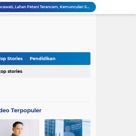
Kasus Blok 12 Cipare Pancawati, Lahan Petani Terancam, Kemunculan Sertipikat PRONA jadi Sorotan
Dari Penegakan Hukum hingga Stabilitas Politik: Menko Polkam Rinci Alokasi Anggaran 2026
Agraria Institute Dukung Kebijakan KDM: Pembinaan Siswa Bermasalah di Barak Militer, Langkah Nyata Tanggapi Fenomena Degradasi Karakter
Ketua DPC PTI Cianjur: Bantu Program Asta Cita Pemerintah dalam Dunia Pertanian
Soroti Soal Tata Ruang Wilayah Desa Cipendawa, Aliansi Petarung Surati Dinas PUTR Cianjur
Masyarakat Desa Sukawangi Mendapat Manfaat CSR dari PT. XL- Axiata/Link Net
Diduga Tidak Sesuai Kesepakatan, Kades Sukawangi Cabut Izin Kerjasama Dengan PT XL Axiata Tbk/Link Net
is Umroh ke Dunia Politik Semarang
op Stories
Pendidikan
Diduga Bertentangan dengan SK Kementerian, BPN Bogor I Terbitkan Perpanjangan HGB PT BSS di Lahan yang Masih Dipersoalkan
top stories
Distributor CV Indah Tani Berkah Konsisten Jual Pupuk Bersubsidi Sesuai HET
deo Terpopuler