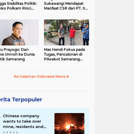
gga Stabilitas Politik:
Sukawangi Mendapat
ko Polkam Rinci
Manfaat CSR dari PT. XL-
kasi Anggaran 2026
Axiata/Link Net
u Prayogo: Dari
Mas Hendi Fokus pada
nis Umroh ke Dunia
Tugas, Pencalonan di
itik Semarang
Pilwakot Semarang
2024 Masih Abu-Abu
Ke Halaman Indonesia News
rita Terpopuler
Chinese company
wants to take over
mine, residents and
police clash in Palu