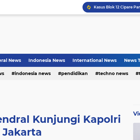
Bayu Prayogo: Dari Bisn
ral News
Indonesia News
International News
News T
ws
indonesia news
pendidikan
techno news
Vi
Jendral Kunjungi Kapolri
 Jakarta