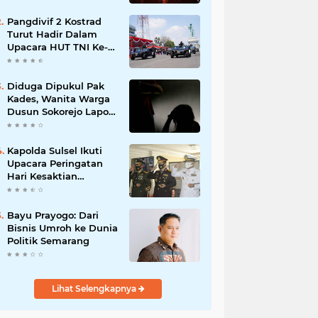
Pangdivif 2 Kostrad
Turut Hadir Dalam
Upacara HUT TNI Ke-
78 di Koarmada II
Ujung Surabaya
Diduga Dipukul Pak
Kades, Wanita Warga
Dusun Sokorejo Lapor
Polisi Petarukan
Kapolda Sulsel Ikuti
Upacara Peringatan
Hari Kesaktian
Pancasila Tahun 2020
secara virtual
Bayu Prayogo: Dari
Bisnis Umroh ke Dunia
Politik Semarang
Lihat Selengkapnya