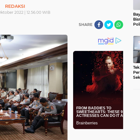
REDAKSI
Oktober 2022 | 12.56.00 WIB
Bay
Bis
Pol
SHARE
Tek
Per
Sek
Pe