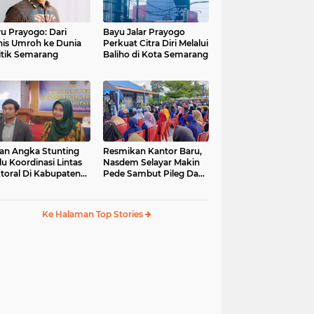
u Prayogo: Dari
Bayu Jalar Prayogo
nis Umroh ke Dunia
Perkuat Citra Diri Melalui
itik Semarang
Baliho di Kota Semarang
an Angka Stunting
Resmikan Kantor Baru,
lu Koordinasi Lintas
Nasdem Selayar Makin
toral Di Kabupaten
Pede Sambut Pileg Dan
malang
Pilpres 2024
Ke Halaman Top Stories