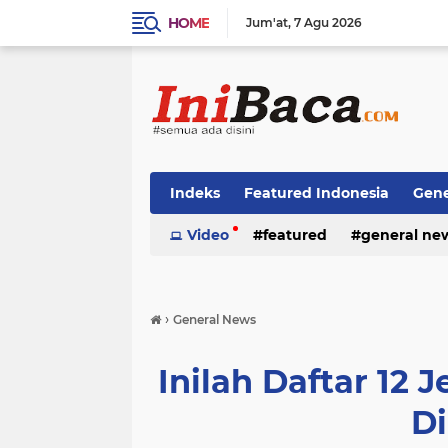
HOME
Jum'at
7 Agu 2026
Indeks
Featured Indonesia
Gene
Techno News
Video
featured
Top Stories
general ne
›
General News
Inilah Daftar 12 
Di