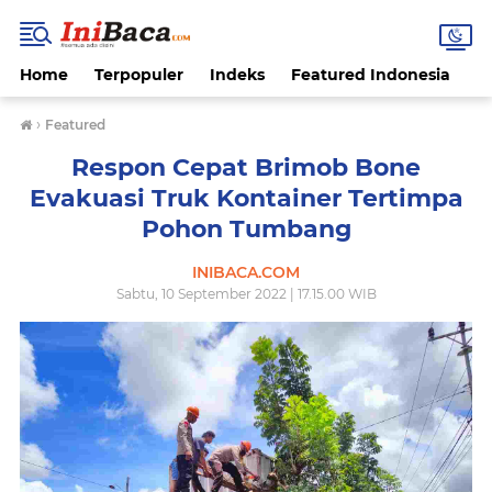
Home
Terpopuler
Indeks
Featured Indonesia
G
›
Featured
Respon Cepat Brimob Bone
Evakuasi Truk Kontainer Tertimpa
Pohon Tumbang
INIBACA.COM
Sabtu, 10 September 2022 | 17.15.00 WIB