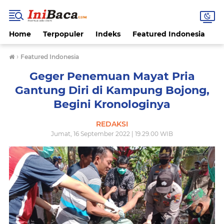
Home
Terpopuler
Indeks
Featured Indonesia
G
›
Featured Indonesia
Geger Penemuan Mayat Pria
Gantung Diri di Kampung Bojong,
Begini Kronologinya
REDAKSI
Jumat, 16 September 2022 | 19.29.00 WIB