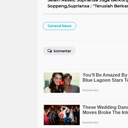
Soppeng,Supriansa : "Teruslah Berka
General News
komentar