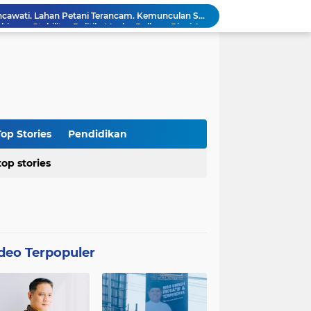
Dari Penegakan Hukum hingga Stabilitas Politik: Menko Polkam Rinci Alokasi Anggaran 2026
Agraria Institute Dukung Kebijakan KDM: Pembinaan Siswa Bermasalah di Barak Militer, Langkah Nyata Tanggapi Fenomena Degradasi Karakter
Ketua DPC PTI Cianjur: Bantu Program Asta Cita Pemerintah dalam Dunia Pertanian
Soroti Soal Tata Ruang Wilayah Desa Cipendawa, Aliansi Petarung Surati Dinas PUTR Cianjur
Masyarakat Desa Sukawangi Mendapat Manfaat CSR dari PT. XL- Axiata/Link Net
Diduga Tidak Sesuai Kesepakatan, Kades Sukawangi Cabut Izin Kerjasama Dengan PT XL Axiata Tbk/Link Net
is Umroh ke Dunia Politik Semarang
Diduga Bertentangan dengan SK Kementerian, BPN Bogor I Terbitkan Perpanjangan HGB PT BSS di Lahan yang Masih Dipersoalkan
op Stories
Pendidikan
Distributor CV Indah Tani Berkah Konsisten Jual Pupuk Bersubsidi Sesuai HET
top stories
Kasus Blok 12 Cipare Pancawati, Lahan Petani Terancam, Kemunculan Sertipikat PRONA jadi Sorotan
deo Terpopuler