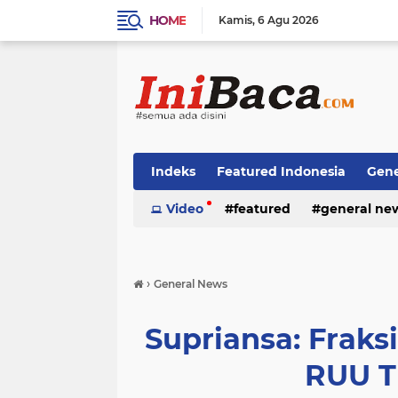
HOME
Kamis
6 Agu 2026
Indeks
Featured Indonesia
Gene
Techno News
Video
featured
Top Stories
general ne
›
General News
Supriansa: Frak
RUU T