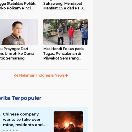
gga Stabilitas Politik:
Sukawangi Mendapat
ko Polkam Rinci
Manfaat CSR dari PT. XL-
kasi Anggaran 2026
Axiata/Link Net
u Prayogo: Dari
Mas Hendi Fokus pada
nis Umroh ke Dunia
Tugas, Pencalonan di
itik Semarang
Pilwakot Semarang
2024 Masih Abu-Abu
Ke Halaman Indonesia News
rita Terpopuler
Chinese company
wants to take over
mine, residents and
police clash in Palu