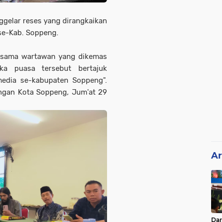
gelar reses yang dirangkaikan
se-Kab. Soppeng.
rsama wartawan yang dikemas
ka puasa tersebut bertajuk
edia se-kabupaten Soppeng".
angan Kota Soppeng, Jum'at 29
Ar
Da