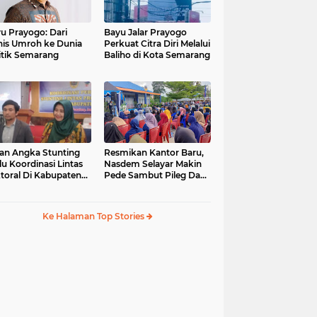
u Prayogo: Dari
Bayu Jalar Prayogo
nis Umroh ke Dunia
Perkuat Citra Diri Melalui
itik Semarang
Baliho di Kota Semarang
an Angka Stunting
Resmikan Kantor Baru,
lu Koordinasi Lintas
Nasdem Selayar Makin
toral Di Kabupaten
Pede Sambut Pileg Dan
malang
Pilpres 2024
Ke Halaman Top Stories