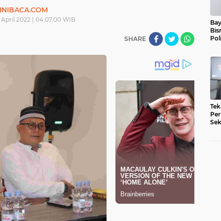
INIBACA.COM
 April 2022 | 04.07.00 WIB
Bay
Bis
Pol
SHARE
Tek
Per
Sek
Pe