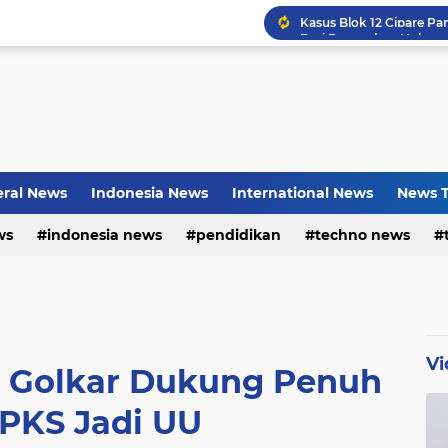
Bayu Prayogo: Dari Bisn
ral News
Indonesia News
International News
News T
ws
indonesia news
pendidikan
techno news
Vi
si Golkar Dukung Penuh
PKS Jadi UU