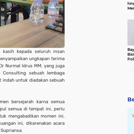
hin
Men
Alo
Bay
 kasih kepada seluruh insan
Bis
a menyampaikan ungkapan terima
Pol
Dr Nurmal Idrus MM, yang juga
ic Consulting sebuah lembaga
at indah untuk diadakan sebuah
Be
omen bersejarah karna semua
ul semua di tempat ini, perlu
tuk mengabadikan momen ini,
ruangan ini, dikarenakan acara
 Supriansa.