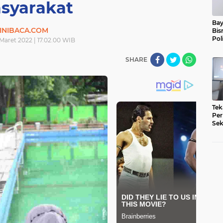
syarakat
Bay
INIBACA.COM
Bis
Pol
Maret 2022 | 17.02.00 WIB
SHARE
Tek
Per
Sek
Pe