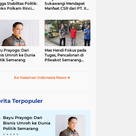
gga Stabilitas Politik:
Sukawangi Mendapat
ko Polkam Rinci
Manfaat CSR dari PT. XL-
kasi Anggaran 2026
Axiata/Link Net
u Prayogo: Dari
Mas Hendi Fokus pada
nis Umroh ke Dunia
Tugas, Pencalonan di
itik Semarang
Pilwakot Semarang
2024 Masih Abu-Abu
Ke Halaman Indonesia News
rita Terpopuler
Bayu Prayogo: Dari
Bisnis Umroh ke Dunia
Politik Semarang