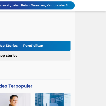
Kasus Blok 12 Cipare Pancawati, Lahan Petani Terancam, Kemunculan Sertipikat PRONA jadi Sorotan
Dari Penegakan Hukum hingga Stabilitas Politik: Menko Polkam Rinci Alokasi Anggaran 2026
Agraria Institute Dukung Kebijakan KDM: Pembinaan Siswa Bermasalah di Barak Militer, Langkah Nyata Tanggapi Fenomena Degradasi Karakter
Ketua DPC PTI Cianjur: Bantu Program Asta Cita Pemerintah dalam Dunia Pertanian
Soroti Soal Tata Ruang Wilayah Desa Cipendawa, Aliansi Petarung Surati Dinas PUTR Cianjur
Masyarakat Desa Sukawangi Mendapat Manfaat CSR dari PT. XL- Axiata/Link Net
Diduga Tidak Sesuai Kesepakatan, Kades Sukawangi Cabut Izin Kerjasama Dengan PT XL Axiata Tbk/Link Net
is Umroh ke Dunia Politik Semarang
op Stories
Pendidikan
Diduga Bertentangan dengan SK Kementerian, BPN Bogor I Terbitkan Perpanjangan HGB PT BSS di Lahan yang Masih Dipersoalkan
top stories
Distributor CV Indah Tani Berkah Konsisten Jual Pupuk Bersubsidi Sesuai HET
deo Terpopuler