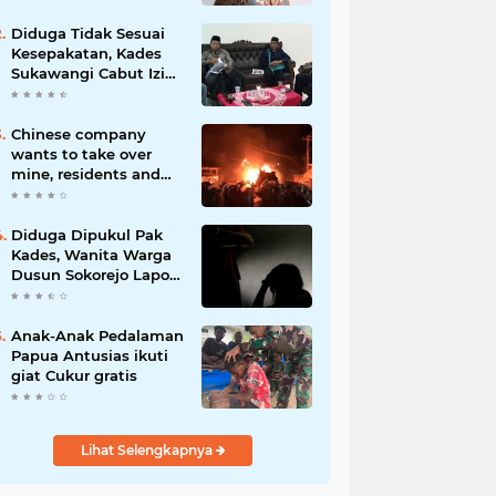
Diduga Tidak Sesuai
Kesepakatan, Kades
Sukawangi Cabut Izin
Kerjasama Dengan PT
XL Axiata Tbk/Link Net
Chinese company
wants to take over
mine, residents and
police clash in Palu
Diduga Dipukul Pak
Kades, Wanita Warga
Dusun Sokorejo Lapor
Polisi Petarukan
Anak-Anak Pedalaman
Papua Antusias ikuti
giat Cukur gratis
Lihat Selengkapnya