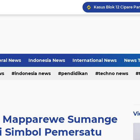
Bayu Prayogo: Dari Bisn
ral News
Indonesia News
International News
News T
ws
indonesia news
pendidikan
techno news
Vi
: Mapparewe Sumange
si Simbol Pemersatu