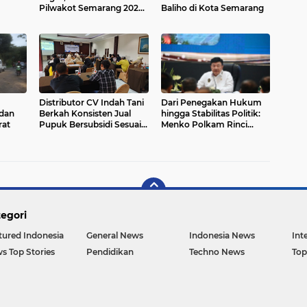
Pilwakot Semarang 2024
Baliho di Kota Semarang
Masih Abu-Abu
Distributor CV Indah Tani
Dari Penegakan Hukum
dan
Berkah Konsisten Jual
hingga Stabilitas Politik:
rat
Pupuk Bersubsidi Sesuai
Menko Polkam Rinci
HET
Alokasi Anggaran 2026
egori
tured Indonesia
General News
Indonesia News
Int
s Top Stories
Pendidikan
Techno News
Top