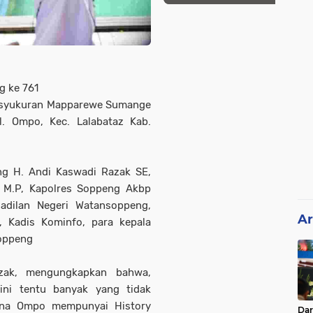
g ke 761
 syukuran Mapparewe Sumange
. Ompo, Kec. Lalabataz Kab.
eng H. Andi Kaswadi Razak SE,
de M.P, Kapolres Soppeng Akbp
ngadilan Negeri Watansoppeng,
Ar
 Kadis Kominfo, para kepala
oppeng
zak, mengungkapkan bahwa,
ini tentu banyak yang tidak
ena Ompo mempunyai History
Da