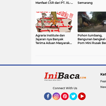
Manfaat CSR dari PT. XL-
Semarang
Axiata/Link Net
Agraria Institute dan
Pohon tumbang,
Jajaran nya Banyak
Bangunan bengkel 
Terima Aduan Masyarakat
Pom Mini Rusak Be
terkait Permasalahan
Pertanahan
Kat
Fea
New
Connect With Us
Facebook
Instagram
Pinterest
Twitter
YouTube