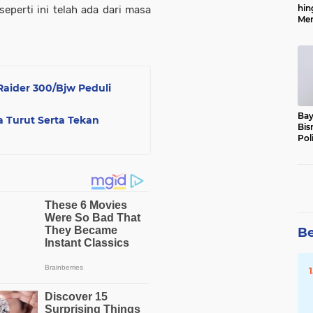
hin
eperti ini telah ada dari masa
Men
Alo
Raider 300/Bjw Peduli
Bay
a Turut Serta Tekan
Bis
Pol
Be