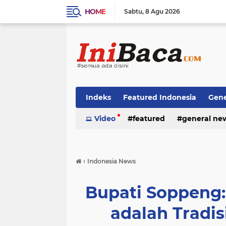
HOME
Sabtu
8 Agu 2026
Indeks
Featured Indonesia
Gene
Techno News
Video
featured
Top Stories
general ne
›
Indonesia News
Bupati Soppeng
adalah Tradi