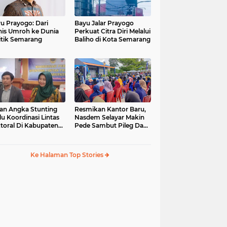
u Prayogo: Dari
Bayu Jalar Prayogo
nis Umroh ke Dunia
Perkuat Citra Diri Melalui
itik Semarang
Baliho di Kota Semarang
an Angka Stunting
Resmikan Kantor Baru,
lu Koordinasi Lintas
Nasdem Selayar Makin
toral Di Kabupaten
Pede Sambut Pileg Dan
malang
Pilpres 2024
Ke Halaman Top Stories