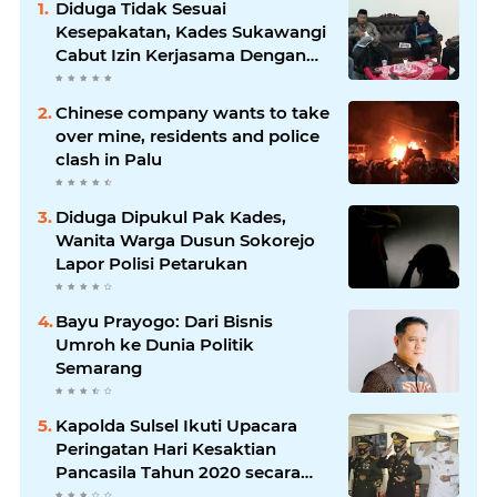
Diduga Tidak Sesuai
Kesepakatan, Kades Sukawangi
Cabut Izin Kerjasama Dengan
PT XL Axiata Tbk/Link Net
Chinese company wants to take
over mine, residents and police
clash in Palu
Diduga Dipukul Pak Kades,
Wanita Warga Dusun Sokorejo
Lapor Polisi Petarukan
Bayu Prayogo: Dari Bisnis
Umroh ke Dunia Politik
Semarang
Kapolda Sulsel Ikuti Upacara
Peringatan Hari Kesaktian
Pancasila Tahun 2020 secara
virtual