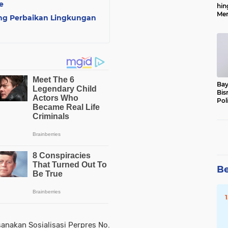
e
hin
Men
g Perbaikan Lingkungan
Alo
Bay
Bis
Pol
Be
anakan Sosialisasi Perpres No.