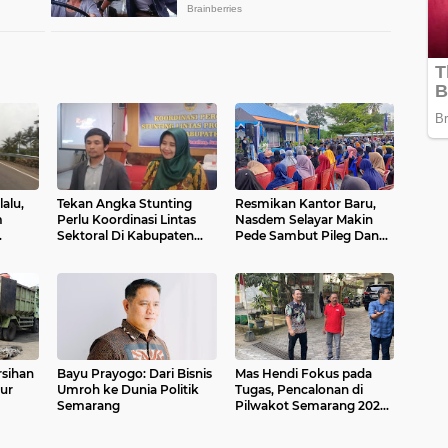
alu,
Tekan Angka Stunting
Resmikan Kantor Baru,
m
Perlu Koordinasi Lintas
Nasdem Selayar Makin
Sektoral Di Kabupaten
Pede Sambut Pileg Dan
ilan
Pemalang
Pilpres 2024
rsihan
Bayu Prayogo: Dari Bisnis
Mas Hendi Fokus pada
ur
Umroh ke Dunia Politik
Tugas, Pencalonan di
Semarang
Pilwakot Semarang 2024
Masih Abu-Abu