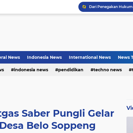
Bayu Prayogo: Dari Bisn
ral News
Indonesia News
International News
News T
ws
indonesia news
pendidikan
techno news
Vi
tgas Saber Pungli Gelar
i Desa Belo Soppeng