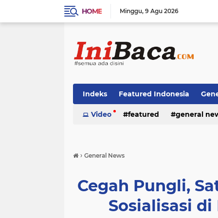
HOME
Minggu
9 Agu 2026
Indeks
Featured Indonesia
Gene
Techno News
Video
featured
Top Stories
general ne
›
General News
Cegah Pungli, Sa
Sosialisasi d