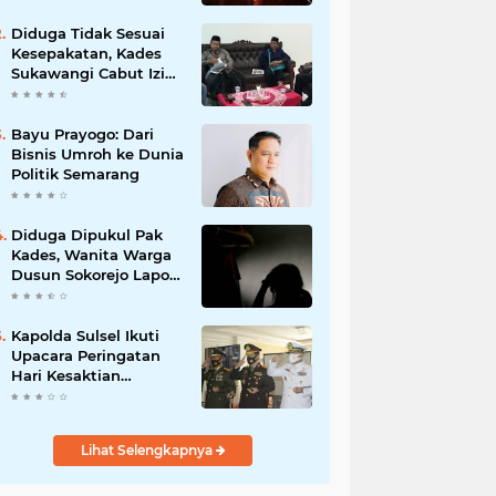
Diduga Tidak Sesuai
Kesepakatan, Kades
Sukawangi Cabut Izin
Kerjasama Dengan PT
XL Axiata Tbk/Link Net
Bayu Prayogo: Dari
Bisnis Umroh ke Dunia
Politik Semarang
Diduga Dipukul Pak
Kades, Wanita Warga
Dusun Sokorejo Lapor
Polisi Petarukan
Kapolda Sulsel Ikuti
Upacara Peringatan
Hari Kesaktian
Pancasila Tahun 2020
secara virtual
Lihat Selengkapnya