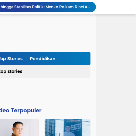
Dari Penegakan Hukum hingga Stabilitas Politik: Menko Polkam Rinci Alokasi Anggaran 2026
Agraria Institute Dukung Kebijakan KDM: Pembinaan Siswa Bermasalah di Barak Militer, Langkah Nyata Tanggapi Fenomena Degradasi Karakter
Ketua DPC PTI Cianjur: Bantu Program Asta Cita Pemerintah dalam Dunia Pertanian
Soroti Soal Tata Ruang Wilayah Desa Cipendawa, Aliansi Petarung Surati Dinas PUTR Cianjur
Masyarakat Desa Sukawangi Mendapat Manfaat CSR dari PT. XL- Axiata/Link Net
Diduga Tidak Sesuai Kesepakatan, Kades Sukawangi Cabut Izin Kerjasama Dengan PT XL Axiata Tbk/Link Net
is Umroh ke Dunia Politik Semarang
Diduga Bertentangan dengan SK Kementerian, BPN Bogor I Terbitkan Perpanjangan HGB PT BSS di Lahan yang Masih Dipersoalkan
op Stories
Pendidikan
Distributor CV Indah Tani Berkah Konsisten Jual Pupuk Bersubsidi Sesuai HET
top stories
Kasus Blok 12 Cipare Pancawati, Lahan Petani Terancam, Kemunculan Sertipikat PRONA jadi Sorotan
deo Terpopuler