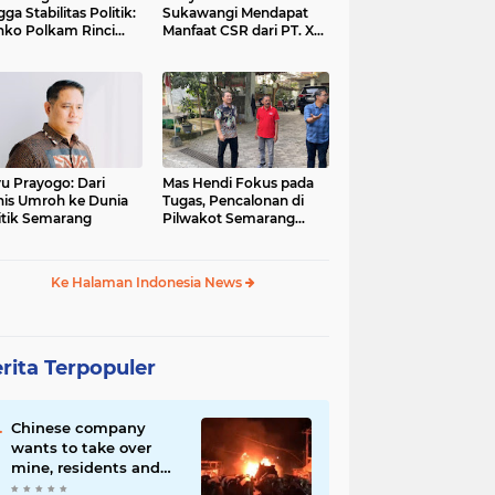
gga Stabilitas Politik:
Sukawangi Mendapat
ko Polkam Rinci
Manfaat CSR dari PT. XL-
kasi Anggaran 2026
Axiata/Link Net
u Prayogo: Dari
Mas Hendi Fokus pada
nis Umroh ke Dunia
Tugas, Pencalonan di
itik Semarang
Pilwakot Semarang
2024 Masih Abu-Abu
Ke Halaman Indonesia News
rita Terpopuler
Chinese company
wants to take over
mine, residents and
police clash in Palu