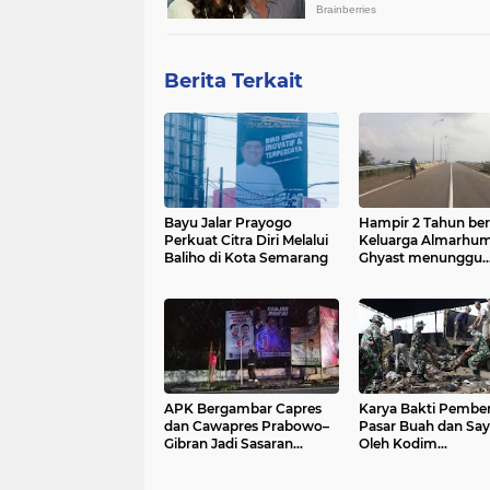
Berita Terkait
Bayu Jalar Prayogo
Hampir 2 Tahun berl
Perkuat Citra Diri Melalui
Keluarga Almarhu
Baliho di Kota Semarang
Ghyast menunggu
kepastian dan Kead
APK Bergambar Capres
Karya Bakti Pembe
dan Cawapres Prabowo–
Pasar Buah dan Say
Gibran Jadi Sasaran
Oleh Kodim
Perusakan
0711/Pemalang