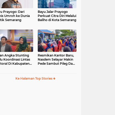
u Prayogo: Dari
Bayu Jalar Prayogo
nis Umroh ke Dunia
Perkuat Citra Diri Melalui
itik Semarang
Baliho di Kota Semarang
an Angka Stunting
Resmikan Kantor Baru,
lu Koordinasi Lintas
Nasdem Selayar Makin
toral Di Kabupaten
Pede Sambut Pileg Dan
malang
Pilpres 2024
Ke Halaman Top Stories