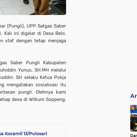
ar (Pungli), UPP Satgas Saber
 Kali ini digelar di Desa Belo,
dan staf dengan tetap menjaga
tgas Saber Pungli Kabupaten
hiddin Yunus, SH.MH melalui
uddin. SH selaku Ketua Pokja
g mengatakan sosialisasi itu
ntasan pungli. Olehnya kami
Ar
setiap desa di Wilkum Soppeng,
a Koramil 13/Pulosari
Da