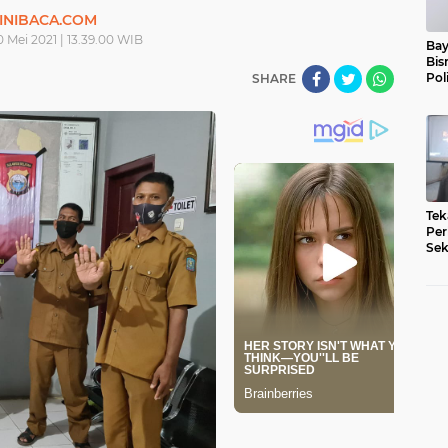
INIBACA.COM
0 Mei 2021 | 13.39.00 WIB
Bay
Bis
Pol
SHARE
Tek
Per
Sek
Pe