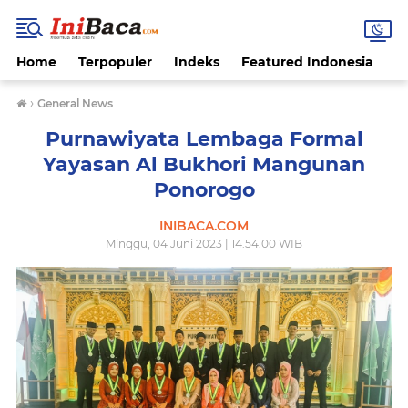
Home
Terpopuler
Indeks
Featured Indonesia
G
›
General News
Purnawiyata Lembaga Formal
Yayasan Al Bukhori Mangunan
Ponorogo
INIBACA.COM
Minggu, 04 Juni 2023 | 14.54.00 WIB