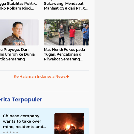
gga Stabilitas Politik:
Sukawangi Mendapat
ko Polkam Rinci
Manfaat CSR dari PT. XL-
kasi Anggaran 2026
Axiata/Link Net
u Prayogo: Dari
Mas Hendi Fokus pada
nis Umroh ke Dunia
Tugas, Pencalonan di
itik Semarang
Pilwakot Semarang
2024 Masih Abu-Abu
Ke Halaman Indonesia News
rita Terpopuler
Chinese company
wants to take over
mine, residents and
police clash in Palu