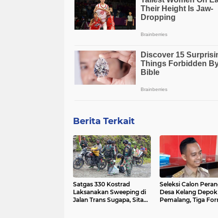
Berita Terkait
Satgas 330 Kostrad
Seleksi Calon Pera
Laksanakan Sweeping di
Desa Kelang Depok
Jalan Trans Sugapa, Sita
Pemalang, Tiga For
Miras Ilegal
Yang Diperebutkan