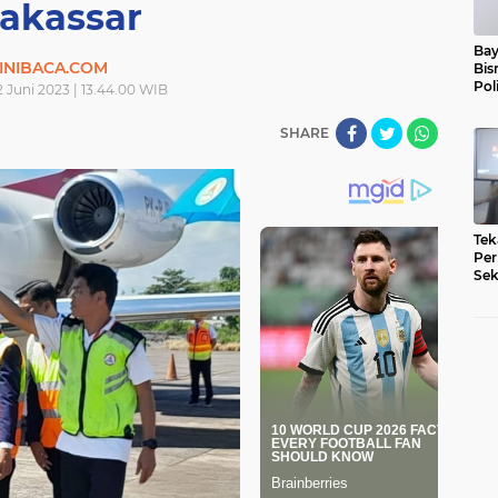
akassar
Bay
INIBACA.COM
Bis
Pol
 Juni 2023 | 13.44.00 WIB
SHARE
Tek
Per
Sek
Pe