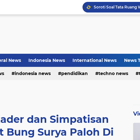
Bayu Prayogo: Dari Bisn
ral News
Indonesia News
International News
News T
ws
indonesia news
pendidikan
techno news
Vi
Kader dan Simpatisan
 Bung Surya Paloh Di