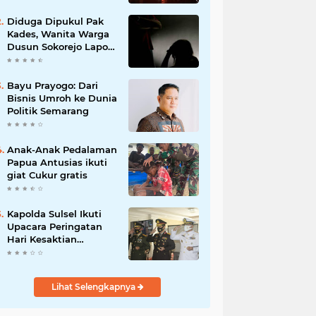
Diduga Dipukul Pak
Kades, Wanita Warga
Dusun Sokorejo Lapor
Polisi Petarukan
Bayu Prayogo: Dari
Bisnis Umroh ke Dunia
Politik Semarang
Anak-Anak Pedalaman
Papua Antusias ikuti
giat Cukur gratis
Kapolda Sulsel Ikuti
Upacara Peringatan
Hari Kesaktian
Pancasila Tahun 2020
secara virtual
Lihat Selengkapnya