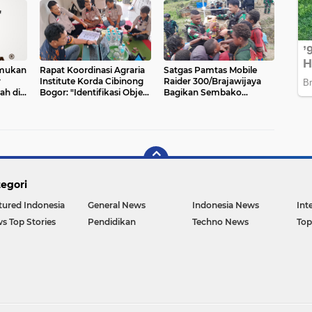
Dipersoalkan
emukan
Rapat Koordinasi Agraria
Satgas Pamtas Mobile
r
Institute Korda Cibinong
Raider 300/Brajawijaya
ah di
Bogor: "Identifikasi Objek
Bagikan Sembako
Tanah Klien"
Bagikan Sembako dan
Alat Sekolah di
Pedalaman Papua
egori
tured Indonesia
General News
Indonesia News
Int
s Top Stories
Pendidikan
Techno News
Top