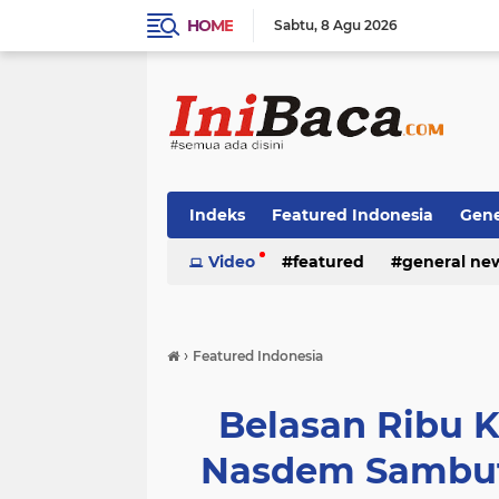
HOME
Sabtu
8 Agu 2026
Indeks
Featured Indonesia
Gene
Techno News
Video
featured
Top Stories
general ne
›
Featured Indonesia
Belasan Ribu 
Nasdem Sambut