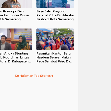
u Prayogo: Dari
Bayu Jalar Prayogo
nis Umroh ke Dunia
Perkuat Citra Diri Melalui
itik Semarang
Baliho di Kota Semarang
an Angka Stunting
Resmikan Kantor Baru,
lu Koordinasi Lintas
Nasdem Selayar Makin
toral Di Kabupaten
Pede Sambut Pileg Dan
malang
Pilpres 2024
Ke Halaman Top Stories