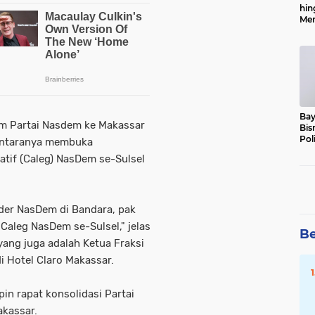
hin
Men
Alo
Bay
m Partai Nasdem ke Makassar
Bis
Pol
antaranya membuka
latif (Caleg) NasDem se-Sulsel
ader NasDem di Bandara, pak
Caleg NasDem se-Sulsel," jelas
Be
yang juga adalah Ketua Fraksi
i Hotel Claro Makassar.
in rapat konsolidasi Partai
kassar.