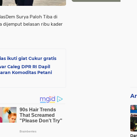
sDem Surya Paloh Tiba di
a dijemput belasan ribu kader
 ikuti giat Cukur gratis
nwar Caleg DPR RI Dapil
saran Komoditas Petani
Ar
Da