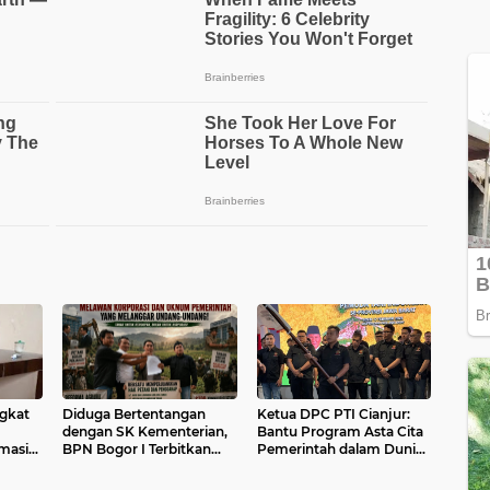
ngkat
Diduga Bertentangan
Ketua DPC PTI Cianjur:
dengan SK Kementerian,
Bantu Program Asta Cita
masi
BPN Bogor I Terbitkan
Pemerintah dalam Dunia
Perpanjangan HGB PT
Pertanian
BSS di Lahan yang Masih