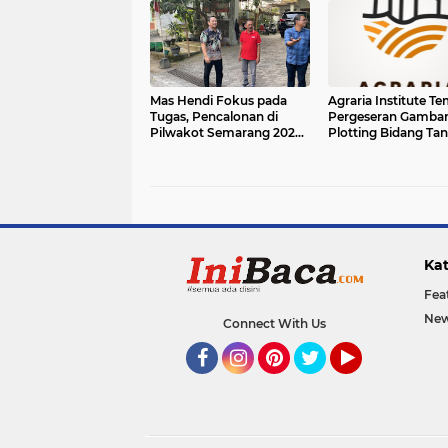
Mas Hendi Fokus pada
Agraria Institute T
Tugas, Pencalonan di
Pergeseran Gamba
Pilwakot Semarang 2024
Plotting Bidang Tan
Masih Abu-Abu
Kota Bogor
Kat
Fea
New
Connect With Us
Facebook
Instagram
Pinterest
Twitter
YouTube