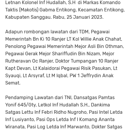
Letnan Kolonel Inf Hudallah, S.H di Markas Komando
Taktis (Makotis) Gabma Entikong, Kecamatan Entikong,
Kabupaten Sanggau. Rabu, 25 Januari 2023.
Adapun rombongan lawatan dari TDM, Pegawai
Memerintah Bn Ki 10 Ranjer LT Kol Willie Anak Chahat,
Penolong Pegawai Memerintah Mejor Asli Bin Othman,
Pegawai Gerak Mejor Shariffudin Bin Nizam, Mejor
Rutheravan Oc Ranjer, Doktor Tumpangan 10 Ranjer
Kapt Devan, Lt Kalaidorai Pegawai Risik Pasukan, Lt
Syauqi, Lt Arsyraf, Lt M Iqbal, PW 1 Jeffrydin Anak
Semat.
Pendamping Lawatan dari TNI, Dansatgas Pamtas
Yonif 645/Gty, Letkol Inf Hudallah S.H., Dankima
Satgas Lettu Inf Febri Ridho Nugroho, Pasi Intel Letda
Inf Lusiyanto, Pasi Ops Letda Inf I Komang Ananta
Wiranata, Pasi Log Letda Inf Marwanto, Dokter Satgas