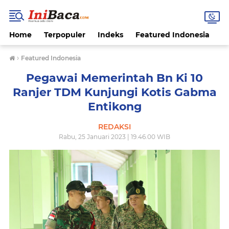
Home
Terpopuler
Indeks
Featured Indonesia
G
›
Featured Indonesia
Pegawai Memerintah Bn Ki 10
Ranjer TDM Kunjungi Kotis Gabma
Entikong
REDAKSI
Rabu, 25 Januari 2023 | 19.46.00 WIB