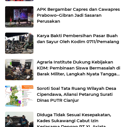
APK Bergambar Capres dan Cawapres
Prabowo–Gibran Jadi Sasaran
Perusakan
Karya Bakti Pembersihan Pasar Buah
dan Sayur Oleh Kodim 0711/Pemalang
Agraria Institute Dukung Kebijakan
KDM: Pembinaan Siswa Bermasalah di
Barak Militer, Langkah Nyata Tanggapi
Fenomena Degradasi Karakter
Soroti Soal Tata Ruang Wilayah Desa
Cipendawa, Aliansi Petarung Surati
Dinas PUTR Cianjur
Diduga Tidak Sesuai Kesepakatan,
Kades Sukawangi Cabut Izin
Kerjasama Dengan PT XL Axiata