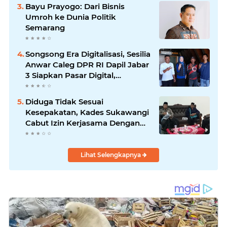
Bayu Prayogo: Dari Bisnis
Umroh ke Dunia Politik
Semarang
Songsong Era Digitalisasi, Sesilia
Anwar Caleg DPR RI Dapil Jabar
3 Siapkan Pasar Digital,
Pemasaran Komoditas Petani
dan Produk UMKM
Diduga Tidak Sesuai
Kesepakatan, Kades Sukawangi
Cabut Izin Kerjasama Dengan
PT XL Axiata Tbk/Link Net
Lihat Selengkapnya