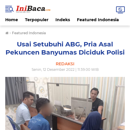
Home
Terpopuler
Indeks
Featured Indonesia
G
›
Featured Indonesia
Usai Setubuhi ABG, Pria Asal
Pekuncen Banyumas Diciduk Polisi
REDAKSI
Senin, 12 Desember 2022 | 11.59.00 WIB