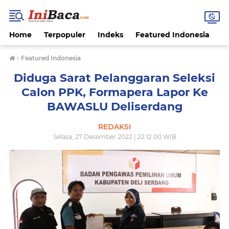
Home
Terpopuler
Indeks
Featured Indonesia
G
›
Featured Indonesia
Diduga Sarat Pelanggaran Seleksi
Calon PPK, Formapera Lapor Ke
BAWASLU Deliserdang
REDAKSI
Selasa, 27 Desember 2022 | 22.12.00 WIB