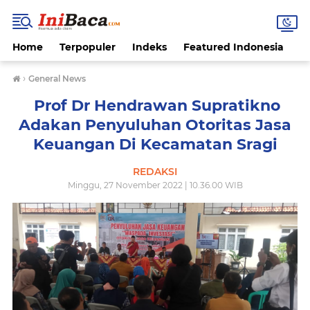
Home
Terpopuler
Indeks
Featured Indonesia
G
›
General News
Prof Dr Hendrawan Supratikno
Adakan Penyuluhan Otoritas Jasa
Keuangan Di Kecamatan Sragi
REDAKSI
Minggu, 27 November 2022 | 10.36.00 WIB