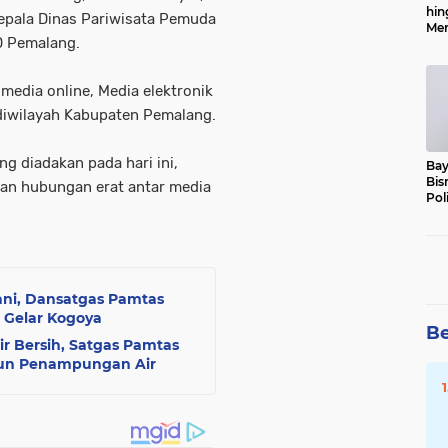
hin
epala Dinas Pariwisata Pemuda
Men
D Pemalang.
Alo
 media online, Media elektronik
diwilayah Kabupaten Pemalang.
g diadakan pada hari ini,
Bay
Bis
 dan hubungan erat antar media
Pol
ni, Dansatgas Pamtas
i Gelar Kogoya
Be
ir Bersih, Satgas Pamtas
gun Penampungan Air