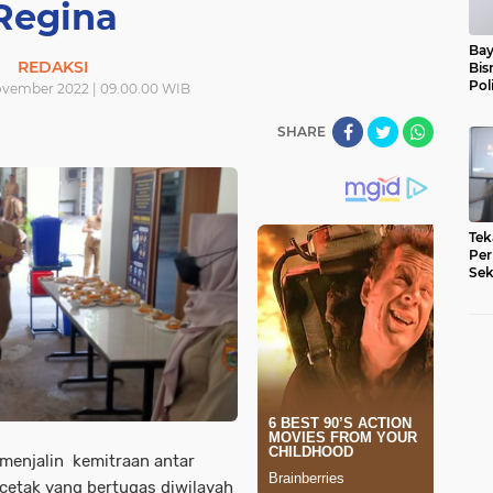
Regina
Bay
REDAKSI
Bis
Pol
November 2022 | 09.00.00 WIB
SHARE
Tek
Per
Sek
Pe
menjalin kemitraan antar
 cetak yang bertugas diwilayah