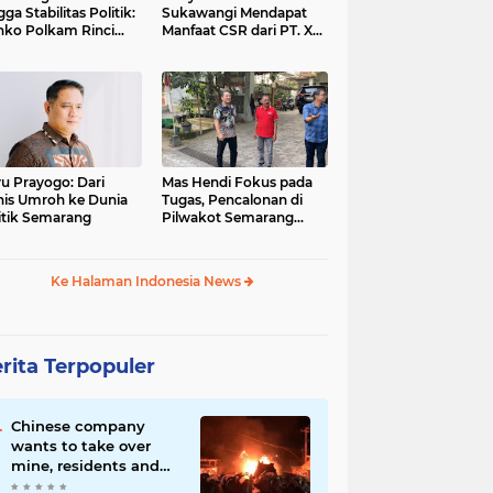
gga Stabilitas Politik:
Sukawangi Mendapat
ko Polkam Rinci
Manfaat CSR dari PT. XL-
kasi Anggaran 2026
Axiata/Link Net
u Prayogo: Dari
Mas Hendi Fokus pada
nis Umroh ke Dunia
Tugas, Pencalonan di
itik Semarang
Pilwakot Semarang
2024 Masih Abu-Abu
Ke Halaman Indonesia News
rita Terpopuler
Chinese company
wants to take over
mine, residents and
police clash in Palu