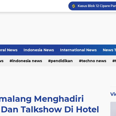
Bayu Prayogo: Dari Bisn
ral News
Indonesia News
International News
News T
ws
indonesia news
pendidikan
techno news
Vi
emalang Menghadiri
 Dan Talkshow Di Hotel