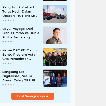
Pangdivif 2 Kostrad
Turut Hadir Dalam
Upacara HUT TNI Ke-
78 di Koarmada II
Ujung Surabaya
Bayu Prayogo: Dari
Bisnis Umroh ke Dunia
Politik Semarang
Ketua DPC PTI Cianjur:
Bantu Program Asta
Cita Pemerintah
dalam Dunia
Pertanian
Songsong Era
Digitalisasi, Sesilia
Anwar Caleg DPR RI
Dapil Jabar 3 Siapkan
Pasar Digital,
Pemasaran Komoditas
Lihat Selengkapnya
Petani dan Produk
UMKM