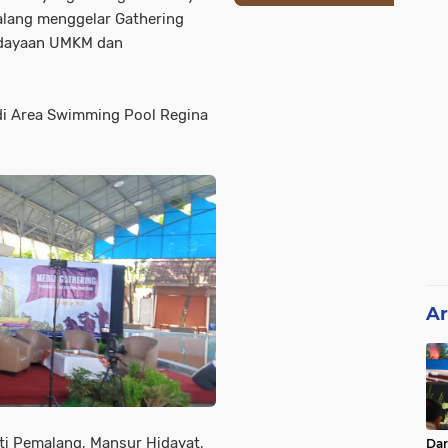
lang menggelar Gathering
rdayaan UMKM dan
) di Area Swimming Pool Regina
Ar
ati Pemalang, Mansur Hidayat,
Da