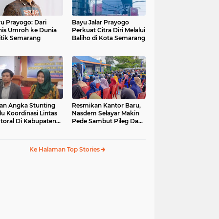
u Prayogo: Dari
Bayu Jalar Prayogo
nis Umroh ke Dunia
Perkuat Citra Diri Melalui
itik Semarang
Baliho di Kota Semarang
an Angka Stunting
Resmikan Kantor Baru,
lu Koordinasi Lintas
Nasdem Selayar Makin
toral Di Kabupaten
Pede Sambut Pileg Dan
malang
Pilpres 2024
Ke Halaman Top Stories