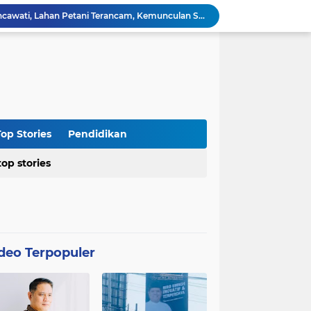
Kasus Blok 12 Cipare Pancawati, Lahan Petani Terancam, Kemunculan Sertipikat PRONA jadi Sorotan
Dari Penegakan Hukum hingga Stabilitas Politik: Menko Polkam Rinci Alokasi Anggaran 2026
Agraria Institute Dukung Kebijakan KDM: Pembinaan Siswa Bermasalah di Barak Militer, Langkah Nyata Tanggapi Fenomena Degradasi Karakter
Ketua DPC PTI Cianjur: Bantu Program Asta Cita Pemerintah dalam Dunia Pertanian
Soroti Soal Tata Ruang Wilayah Desa Cipendawa, Aliansi Petarung Surati Dinas PUTR Cianjur
Masyarakat Desa Sukawangi Mendapat Manfaat CSR dari PT. XL- Axiata/Link Net
Diduga Tidak Sesuai Kesepakatan, Kades Sukawangi Cabut Izin Kerjasama Dengan PT XL Axiata Tbk/Link Net
is Umroh ke Dunia Politik Semarang
op Stories
Pendidikan
Diduga Bertentangan dengan SK Kementerian, BPN Bogor I Terbitkan Perpanjangan HGB PT BSS di Lahan yang Masih Dipersoalkan
top stories
Distributor CV Indah Tani Berkah Konsisten Jual Pupuk Bersubsidi Sesuai HET
deo Terpopuler