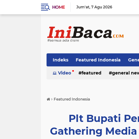
HOME
Jum'at
7 Agu 2026
Indeks
Featured Indonesia
Gene
Techno News
Video
featured
Top Stories
general ne
›
Featured Indonesia
Plt Bupati P
Gathering Media