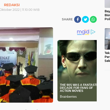
REDAKSI
Oktober 2022 | 11.10.00 WIB
Bay
Bis
Pol
SHARE
Tek
Per
Sek
Pe