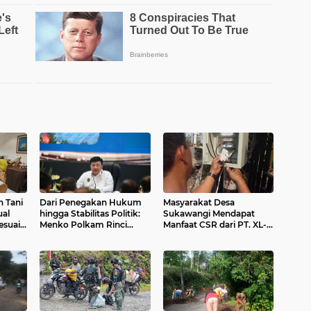
h Tani
Dari Penegakan Hukum
Masyarakat Desa
ual
hingga Stabilitas Politik:
Sukawangi Mendapat
esuai
Menko Polkam Rinci
Manfaat CSR dari PT. XL-
Alokasi Anggaran 2026
Axiata/Link Net