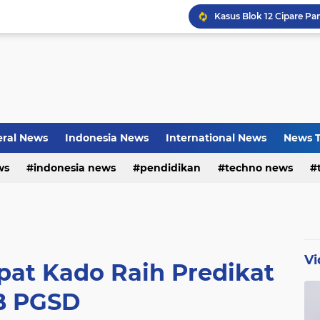
Bayu Prayogo: Dari Bisn
ral News
Indonesia News
International News
News T
ws
indonesia news
pendidikan
techno news
Vi
at Kado Raih Predikat
B PGSD