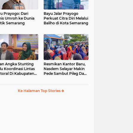
u Prayogo: Dari
Bayu Jalar Prayogo
nis Umroh ke Dunia
Perkuat Citra Diri Melalui
itik Semarang
Baliho di Kota Semarang
an Angka Stunting
Resmikan Kantor Baru,
lu Koordinasi Lintas
Nasdem Selayar Makin
toral Di Kabupaten
Pede Sambut Pileg Dan
malang
Pilpres 2024
Ke Halaman Top Stories