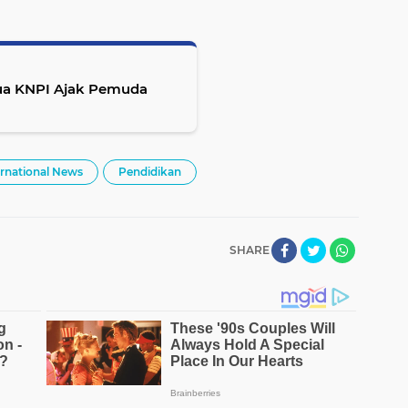
ua KNPI Ajak Pemuda
ernational News
Pendidikan
SHARE