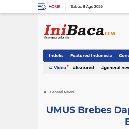
HOME
Sabtu
8 Agu 2026
Indeks
Featured Indonesia
Gene
Techno News
Video
featured
Top Stories
general ne
›
General News
UMUS Brebes Dap