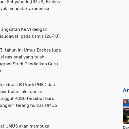
adi Setiyabudi (UMUS) Brebes
nyak mencetak akademisi
 angkatan Ke VI dengan
sudawati pada Kamis (26/10).
D3, tahun ini Umus Brebes juga
si nasional yang telah
ogram Studi Pendidikan Guru
.
kreditasi B Prodi PGSD dari
Ar
er bulan lalu, dan ini
unggul PGSD tersebut baru
alongan", terang humas UMUS
kat UMUS akan membuka
Da