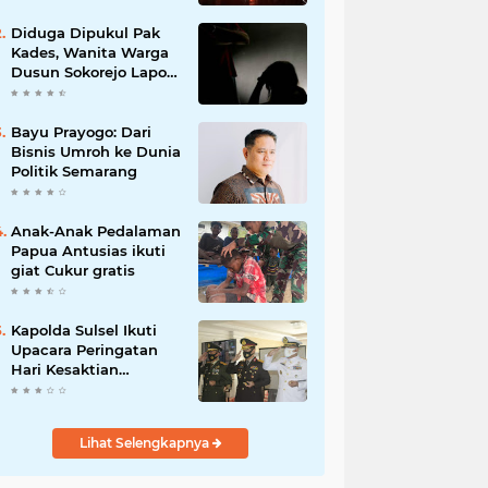
Diduga Dipukul Pak
Kades, Wanita Warga
Dusun Sokorejo Lapor
Polisi Petarukan
Bayu Prayogo: Dari
Bisnis Umroh ke Dunia
Politik Semarang
Anak-Anak Pedalaman
Papua Antusias ikuti
giat Cukur gratis
Kapolda Sulsel Ikuti
Upacara Peringatan
Hari Kesaktian
Pancasila Tahun 2020
secara virtual
Lihat Selengkapnya