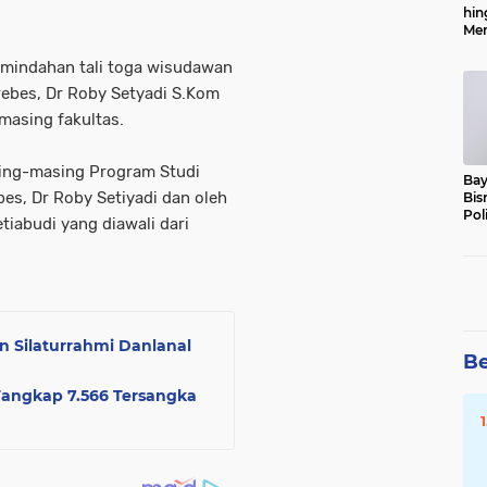
hin
Men
Alo
emindahan tali toga wisudawan
rebes, Dr Roby Setyadi S.Kom
masing fakultas.
ing-masing Program Studi
Bay
es, Dr Roby Setiyadi dan oleh
Bis
Pol
iabudi yang diawali dari
 Silaturrahmi Danlanal
Be
 Tangkap 7.566 Tersangka