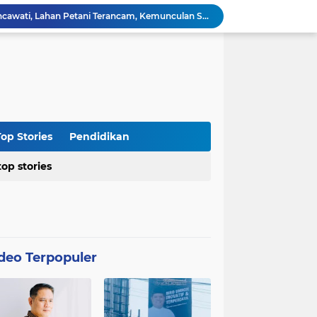
Kasus Blok 12 Cipare Pancawati, Lahan Petani Terancam, Kemunculan Sertipikat PRONA jadi Sorotan
Dari Penegakan Hukum hingga Stabilitas Politik: Menko Polkam Rinci Alokasi Anggaran 2026
Agraria Institute Dukung Kebijakan KDM: Pembinaan Siswa Bermasalah di Barak Militer, Langkah Nyata Tanggapi Fenomena Degradasi Karakter
Ketua DPC PTI Cianjur: Bantu Program Asta Cita Pemerintah dalam Dunia Pertanian
Soroti Soal Tata Ruang Wilayah Desa Cipendawa, Aliansi Petarung Surati Dinas PUTR Cianjur
Masyarakat Desa Sukawangi Mendapat Manfaat CSR dari PT. XL- Axiata/Link Net
Diduga Tidak Sesuai Kesepakatan, Kades Sukawangi Cabut Izin Kerjasama Dengan PT XL Axiata Tbk/Link Net
is Umroh ke Dunia Politik Semarang
op Stories
Pendidikan
Diduga Bertentangan dengan SK Kementerian, BPN Bogor I Terbitkan Perpanjangan HGB PT BSS di Lahan yang Masih Dipersoalkan
top stories
Distributor CV Indah Tani Berkah Konsisten Jual Pupuk Bersubsidi Sesuai HET
deo Terpopuler