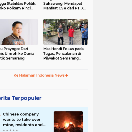
gga Stabilitas Politik:
Sukawangi Mendapat
ko Polkam Rinci
Manfaat CSR dari PT. XL-
kasi Anggaran 2026
Axiata/Link Net
u Prayogo: Dari
Mas Hendi Fokus pada
nis Umroh ke Dunia
Tugas, Pencalonan di
itik Semarang
Pilwakot Semarang
2024 Masih Abu-Abu
Ke Halaman Indonesia News
rita Terpopuler
Chinese company
wants to take over
mine, residents and
police clash in Palu