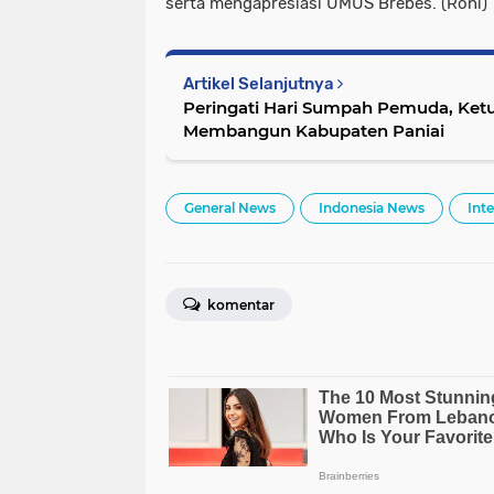
serta mengapresiasi UMUS Brebes. (Roni)
Artikel Selanjutnya
Peringati Hari Sumpah Pemuda, Ket
Membangun Kabupaten Paniai
General News
Indonesia News
Int
komentar