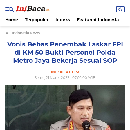
Home
Terpopuler
Indeks
Featured Indonesia
G
›
Indonesia News
Vonis Bebas Penembak Laskar FPI
di KM 50 Bukti Personel Polda
Metro Jaya Bekerja Sesuai SOP
INIBACA.COM
Senin, 21 Maret 2022 | 07.05.00 WIB