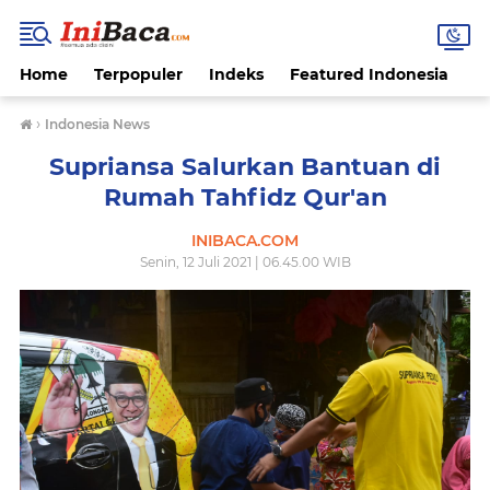
Home
Terpopuler
Indeks
Featured Indonesia
G
›
Indonesia News
Supriansa Salurkan Bantuan di
Rumah Tahfidz Qur'an
INIBACA.COM
Senin, 12 Juli 2021 | 06.45.00 WIB