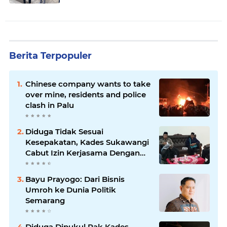
Berita Terpopuler
Chinese company wants to take
over mine, residents and police
clash in Palu
Diduga Tidak Sesuai
Kesepakatan, Kades Sukawangi
Cabut Izin Kerjasama Dengan
PT XL Axiata Tbk/Link Net
Bayu Prayogo: Dari Bisnis
Umroh ke Dunia Politik
Semarang
Diduga Dipukul Pak Kades,