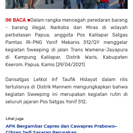
INI BACA ■
Dalam rangka mencegah peredaran barang
- barang illegal, Narkoba dan Miras di wilayah
perbatasan Papua, anggota Pos Kalilapar Satgas
Pamtas RI-PNG Yonif Mekanis 512/QY menggelar
kegiatan Sweeping di jalan Trans Wamena-Jayapura
di Kampung Kalilapar, Distrik Waris, Kabupaten
Keerom, Papua. Kamis (29/04/2021)
Dansatgas Letkol Inf Taufik Hidayat dalam rilis
tertulisnya di Distrik Mannem mengungkapkan bahwa
kegiatan Sweeping ini merupakan kegiatan rutin di
seluruh jajaran Pos Satgas Yonif 512.
Lihat juga
APK Bergambar Capres dan Cawapres Prabowo–
Gibran Jadi Sasaran Perusakan