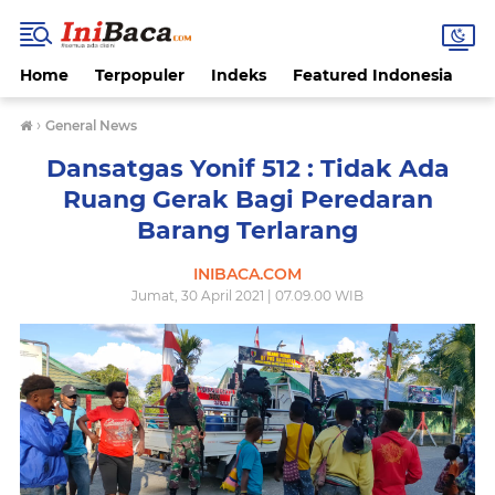
Home
Terpopuler
Indeks
Featured Indonesia
G
›
General News
Dansatgas Yonif 512 : Tidak Ada
Ruang Gerak Bagi Peredaran
Barang Terlarang
INIBACA.COM
Jumat, 30 April 2021 | 07.09.00 WIB