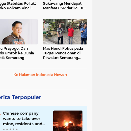
gga Stabilitas Politik:
Sukawangi Mendapat
ko Polkam Rinci
Manfaat CSR dari PT. XL-
kasi Anggaran 2026
Axiata/Link Net
u Prayogo: Dari
Mas Hendi Fokus pada
nis Umroh ke Dunia
Tugas, Pencalonan di
itik Semarang
Pilwakot Semarang
2024 Masih Abu-Abu
Ke Halaman Indonesia News
rita Terpopuler
Chinese company
wants to take over
mine, residents and
police clash in Palu