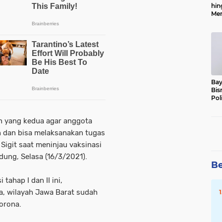
hin
Men
Alo
Bay
Bis
Pol
n yang kedua agar anggota
 dan bisa melaksanakan tugas
Sigit saat meninjau vaksinasi
dung, Selasa (16/3/2021).
Be
tahap I dan II ini,
wa, wilayah Jawa Barat sudah
corona.