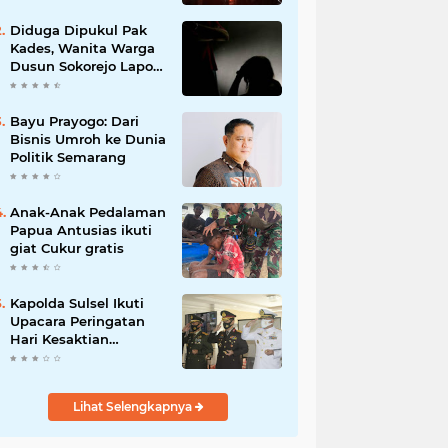
Diduga Dipukul Pak
Kades, Wanita Warga
Dusun Sokorejo Lapor
Polisi Petarukan
Bayu Prayogo: Dari
Bisnis Umroh ke Dunia
Politik Semarang
Anak-Anak Pedalaman
Papua Antusias ikuti
giat Cukur gratis
Kapolda Sulsel Ikuti
Upacara Peringatan
Hari Kesaktian
Pancasila Tahun 2020
secara virtual
Lihat Selengkapnya