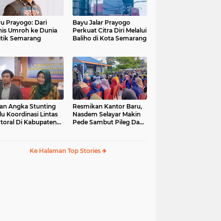
u Prayogo: Dari
Bayu Jalar Prayogo
nis Umroh ke Dunia
Perkuat Citra Diri Melalui
itik Semarang
Baliho di Kota Semarang
an Angka Stunting
Resmikan Kantor Baru,
lu Koordinasi Lintas
Nasdem Selayar Makin
toral Di Kabupaten
Pede Sambut Pileg Dan
malang
Pilpres 2024
Ke Halaman Top Stories