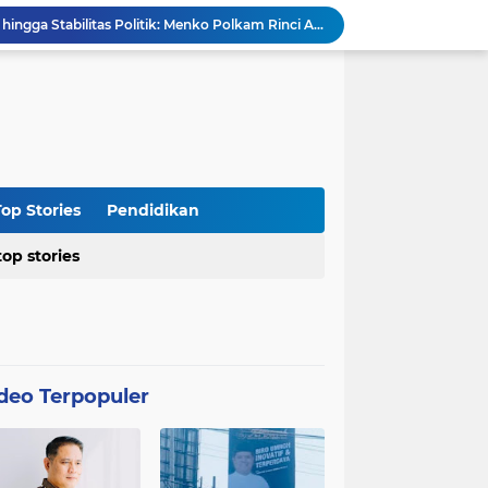
Dari Penegakan Hukum hingga Stabilitas Politik: Menko Polkam Rinci Alokasi Anggaran 2026
Agraria Institute Dukung Kebijakan KDM: Pembinaan Siswa Bermasalah di Barak Militer, Langkah Nyata Tanggapi Fenomena Degradasi Karakter
Ketua DPC PTI Cianjur: Bantu Program Asta Cita Pemerintah dalam Dunia Pertanian
Soroti Soal Tata Ruang Wilayah Desa Cipendawa, Aliansi Petarung Surati Dinas PUTR Cianjur
Masyarakat Desa Sukawangi Mendapat Manfaat CSR dari PT. XL- Axiata/Link Net
Diduga Tidak Sesuai Kesepakatan, Kades Sukawangi Cabut Izin Kerjasama Dengan PT XL Axiata Tbk/Link Net
is Umroh ke Dunia Politik Semarang
Diduga Bertentangan dengan SK Kementerian, BPN Bogor I Terbitkan Perpanjangan HGB PT BSS di Lahan yang Masih Dipersoalkan
op Stories
Pendidikan
Distributor CV Indah Tani Berkah Konsisten Jual Pupuk Bersubsidi Sesuai HET
top stories
Kasus Blok 12 Cipare Pancawati, Lahan Petani Terancam, Kemunculan Sertipikat PRONA jadi Sorotan
deo Terpopuler