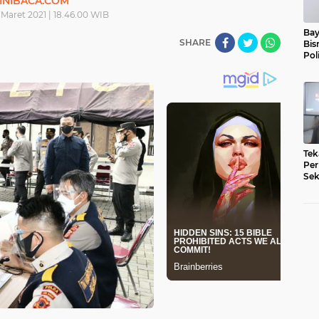
INIBACA.COM
6 Maret 2021 | 18.46.00 WIB
Bay
SHARE
Bis
Pol
Tek
Per
Sek
Pe