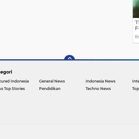
egori
tured Indonesia
General News
Indonesia News
Int
s Top Stories
Pendidikan
Techno News
Top
Copyright ©
2026 INIBACA.COM | SEMUA ADA DISINI