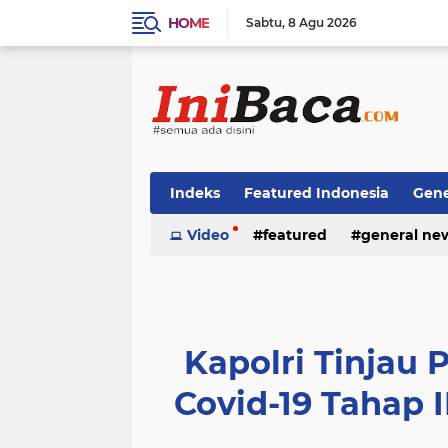
HOME
Sabtu
8 Agu 2026
Indeks
Featured Indonesia
Gene
Techno News
Video
featured
Top Stories
general ne
Kapolri Tinjau 
Covid-19 Tahap I