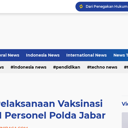
Bayu Prayogo: Dari Bisn
ral News
Indonesia News
International News
News T
ws
indonesia news
pendidikan
techno news
Pelaksanaan Vaksinasi
Vi
I Personel Polda Jabar