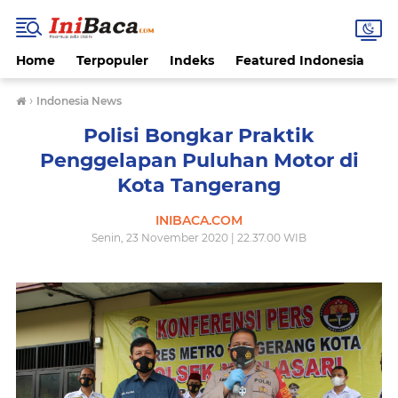
Home
Terpopuler
Indeks
Featured Indonesia
G
›
Indonesia News
Polisi Bongkar Praktik
Penggelapan Puluhan Motor di
Kota Tangerang
INIBACA.COM
Senin, 23 November 2020 | 22.37.00 WIB